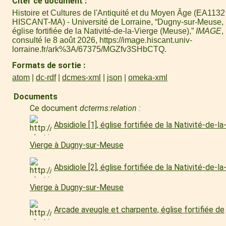
Citer ce document
Histoire et Cultures de l'Antiquité et du Moyen Âge (EA1132 
HISCANT-MA) - Université de Lorraine, “Dugny-sur-Meuse,
église fortifiée de la Nativité-de-la-Vierge (Meuse),”
IMAGE
,
consulté le 8 août 2026,
https://image.hiscant.univ-
lorraine.fr/ark%3A/67375/MGZfv3SHbCTQ
.
Formats de sortie
atom
dc-rdf
dcmes-xml
json
omeka-xml
Documents
Ce document
dcterms:relation :
Absidiole [1], église fortifiée de la Nativité-de-la
Vierge à Dugny-sur-Meuse
Absidiole [2], église fortifiée de la Nativité-de-la
Vierge à Dugny-sur-Meuse
Arcade aveugle et charpente, église fortifiée de