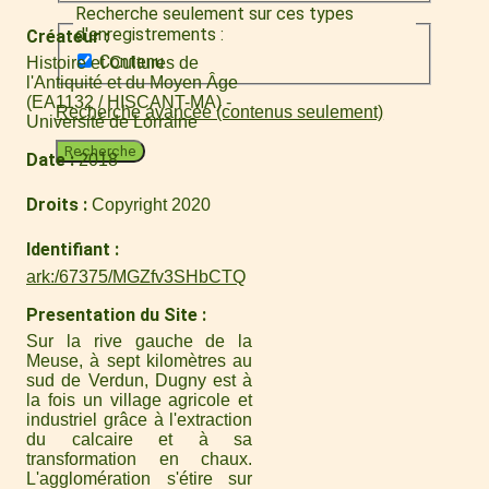
Recherche seulement sur ces types
d'enregistrements :
Créateur
Contenu
Histoire et Cultures de
l'Antiquité et du Moyen Âge
(EA1132 / HISCANT-MA) -
Recherche avancée (contenus seulement)
Université de Lorraine
Recherche
Date
2018
Droits
Copyright 2020
Identifiant
ark:/67375/MGZfv3SHbCTQ
Presentation du Site
Sur la rive gauche de la
Meuse, à sept kilomètres au
sud de Verdun, Dugny est à
la fois un village agricole et
industriel grâce à l'extraction
du calcaire et à sa
transformation en chaux.
L'agglomération s'étire sur