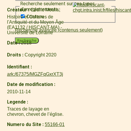
Recherche seulement sur ces types
d'enregistrements :
Créateur
Cédric Moulis
Contenu
Histoire et Cultures de
l'Antiquité et du Moyen Âge
(EA1132 / HISCANT-MA) -
Recherche avancée (contenus seulement)
Université de Lorraine
Recherche
Date
2018
Droits
Copyright 2020
Identifiant
ark:/67375/MGZFqGxrXT3j
Date de modification
2010-11-14
Legende
Traces de layage en
chevron, chevet de l’église.
Numero du Site
55166-01