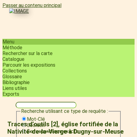
Passer au contenu principal
Menu
Méthode
Rechercher sur la carte
Catalogue
Parcourir les expositions
Collections
Glossaire
Bibliographie
Liens utiles
Exports
Recherche utilisant ce type de requête :
Mot-Clé
Traces d’outils [2], église fortifiée de la
Booléen
Nativité-de-la-Vierge à Dugny-sur-Meuse
Correspondance exacte