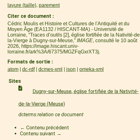
layure (taille)
,
parement
Citer ce document
Cédric Moulis et Histoire et Cultures de l'Antiquité et du
Moyen Âge (EA1132 / HISCANT-MA) - Université de
Lorraine, “Traces d’outils [2], église fortifiée de la Nativité-de
la-Vierge à Dugny-sur-Meuse,”
IMAGE
, consulté le 10 août
2026,
https://image.hiscant.univ-
lorraine.fr/ark%3A/67375/MGZFqGxrXT3j
.
Formats de sortie
atom
dc-rdf
dcmes-xml
json
omeka-xml
Sites
Dugny-sur-Meuse, église fortifiée de la Nativité-
de-la-Vierge (Meuse)
dcterms:relation ce document
← Contenu précédent
Contenu suivant →