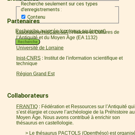
Recherche seulement sur ces types
d'enregistrements :
Contenu
Partenaires
Recherche avancée (contenus seulement)
Laboratoire HisCant-MA
: Histoire et Cultures de
l’Antiquité et du Moyen Âge (EA 1132)
Recherche
Université de Lorraine
Inist-CNRS
: Institut de l'information scientifique et
technique
Région Grand Est
Collaborateurs
FRANTIQ
: Fédération et Ressources sur l’Antiquité qui
s’est élargie et couvre l’archéologie de la Préhistoire au
Moyen Âge. Nous avons contribué à enrichir son
thésaurus en castellologie.
> Le thésaurus PACTOLS (
Openthéso
) est organis