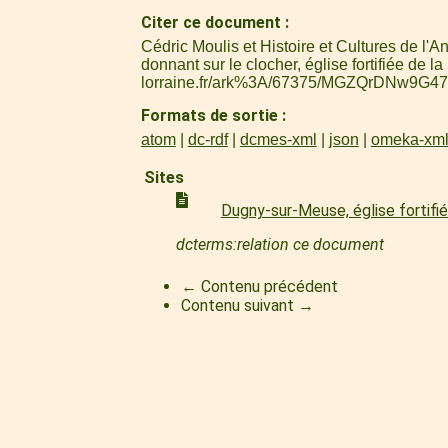
Citer ce document
Cédric Moulis et Histoire et Cultures de l
donnant sur le clocher, église fortifiée de 
lorraine.fr/ark%3A/67375/MGZQrDNw9G47
Formats de sortie
atom
dc-rdf
dcmes-xml
json
omeka-xm
Sites
Dugny-sur-Meuse, église fortifié
dcterms:relation ce document
← Contenu précédent
Contenu suivant →