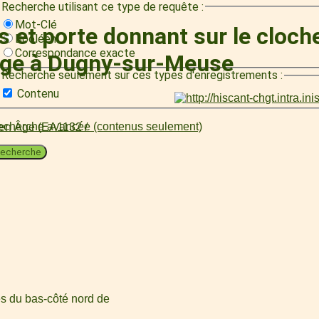
Recherche utilisant ce type de requête :
Mot-Clé
et porte donnant sur le clocher
Booléen
Correspondance exacte
erge à Dugny-sur-Meuse
Recherche seulement sur ces types d'enregistrements :
Contenu
cherche avancée (contenus seulement)
oyen Âge (EA1132 /
echerche
es du bas-côté nord de