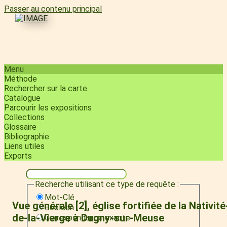
Passer au contenu principal
Menu
Méthode
Rechercher sur la carte
Catalogue
Parcourir les expositions
Collections
Glossaire
Bibliographie
Liens utiles
Exports
Recherche utilisant ce type de requête :
Mot-Clé
Vue générale [2], église fortifiée de la Nativité
Booléen
de-la-Vierge à Dugny-sur-Meuse
Correspondance exacte