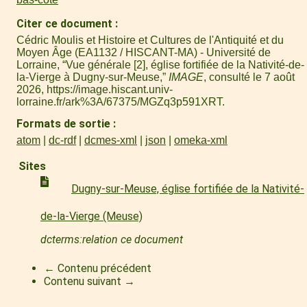
Citer ce document
Cédric Moulis et Histoire et Cultures de l'Antiquité et du
Moyen Âge (EA1132 / HISCANT-MA) - Université de
Lorraine, “Vue générale [2], église fortifiée de la Nativité-de-
la-Vierge à Dugny-sur-Meuse,”
IMAGE
, consulté le 7 août
2026,
https://image.hiscant.univ-
lorraine.fr/ark%3A/67375/MGZq3p591XRT
.
Formats de sortie
atom
dc-rdf
dcmes-xml
json
omeka-xml
Sites
Dugny-sur-Meuse, église fortifiée de la Nativité-
de-la-Vierge (Meuse)
dcterms:relation ce document
← Contenu précédent
Contenu suivant →