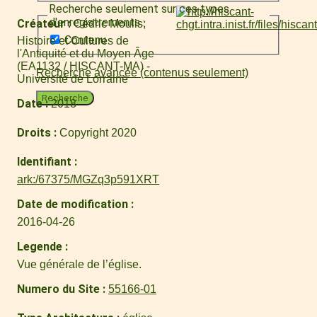
Recherche seulement sur ces types
d'enregistrements :
Créateur
Cédric Moulis
Contenu
Histoire et Cultures de
l'Antiquité et du Moyen Âge
(EA1132 / HISCANT-MA) -
Recherche avancée (contenus seulement)
Université de Lorraine
Recherche
Date
2018
Droits
Copyright 2020
Identifiant
ark:/67375/MGZq3p591XRT
Date de modification
2016-04-26
Legende
Vue générale de l’église.
Numero du Site
55166-01