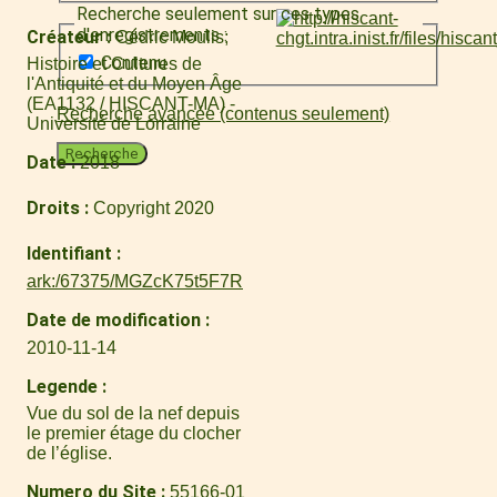
Recherche seulement sur ces types
d'enregistrements :
Créateur
Cédric Moulis
Contenu
Histoire et Cultures de
l'Antiquité et du Moyen Âge
(EA1132 / HISCANT-MA) -
Recherche avancée (contenus seulement)
Université de Lorraine
Recherche
Date
2018
Droits
Copyright 2020
Identifiant
ark:/67375/MGZcK75t5F7R
Date de modification
2010-11-14
Legende
Vue du sol de la nef depuis
le premier étage du clocher
de l’église.
Numero du Site
55166-01