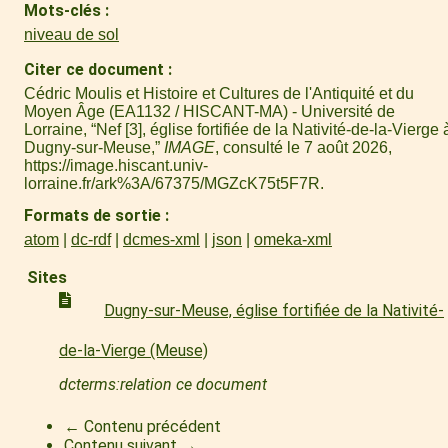
Mots-clés
niveau de sol
Citer ce document
Cédric Moulis et Histoire et Cultures de l'Antiquité et du
Moyen Âge (EA1132 / HISCANT-MA) - Université de
Lorraine, “Nef [3], église fortifiée de la Nativité-de-la-Vierge 
Dugny-sur-Meuse,”
IMAGE
, consulté le 7 août 2026,
https://image.hiscant.univ-
lorraine.fr/ark%3A/67375/MGZcK75t5F7R
.
Formats de sortie
atom
dc-rdf
dcmes-xml
json
omeka-xml
Sites
Dugny-sur-Meuse, église fortifiée de la Nativité-
de-la-Vierge (Meuse)
dcterms:relation ce document
← Contenu précédent
Contenu suivant →