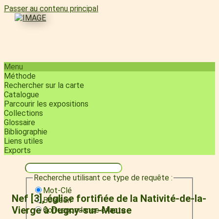
Passer au contenu principal
Menu
Méthode
Rechercher sur la carte
Catalogue
Parcourir les expositions
Collections
Glossaire
Bibliographie
Liens utiles
Exports
Recherche utilisant ce type de requête :
Mot-Clé
Nef [3], église fortifiée de la Nativité-de-la-
Booléen
Vierge à Dugny-sur-Meuse
Correspondance exacte