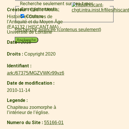
Recherche seulement sur ces types
d'enregistrements :
Créateur
Cédric Moulis
Contenu
Histoire et Cultures de
l'Antiquité et du Moyen Âge
(EA1132 / HISCANT-MA) -
Recherche avancée (contenus seulement)
Université de Lorraine
Recherche
Date
2018
Droits
Copyright 2020
Identifiant
ark:/67375/MGZVWKr99vz6
Date de modification
2010-11-14
Legende
Chapiteau zoomorphe à
l’intérieur de l’église.
Numero du Site
55166-01