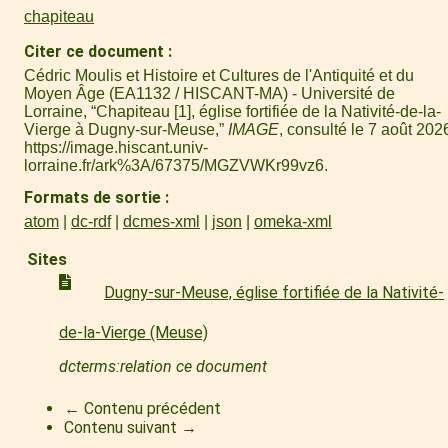
chapiteau
Citer ce document
Cédric Moulis et Histoire et Cultures de l'Antiquité et du
Moyen Âge (EA1132 / HISCANT-MA) - Université de
Lorraine, “Chapiteau [1], église fortifiée de la Nativité-de-la-
Vierge à Dugny-sur-Meuse,”
IMAGE
, consulté le 7 août 202
https://image.hiscant.univ-
lorraine.fr/ark%3A/67375/MGZVWKr99vz6
.
Formats de sortie
atom
dc-rdf
dcmes-xml
json
omeka-xml
Sites
Dugny-sur-Meuse, église fortifiée de la Nativité-
de-la-Vierge (Meuse)
dcterms:relation ce document
← Contenu précédent
Contenu suivant →