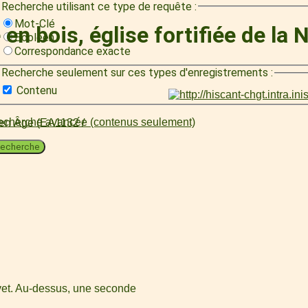
Recherche utilisant ce type de requête :
Mot-Clé
en bois, église fortifiée de la 
Booléen
Correspondance exacte
Recherche seulement sur ces types d'enregistrements :
Contenu
cherche avancée (contenus seulement)
oyen Âge (EA1132 /
echerche
vet. Au-dessus, une seconde