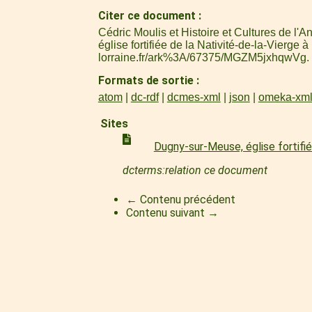
Citer ce document
Cédric Moulis et Histoire et Cultures de l'
église fortifiée de la Nativité-de-la-Vierge
lorraine.fr/ark%3A/67375/MGZM5jxhqwVg
.
Formats de sortie
atom
dc-rdf
dcmes-xml
json
omeka-xm
Sites
Dugny-sur-Meuse, église fortifié
dcterms:relation ce document
← Contenu précédent
Contenu suivant →