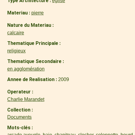
Type Architecture
église
Materiau
pierre
Nature du Materiau
calcaire
Thematique Principale
religieux
Thematique Secondaire
en agglomération
Annee de Realisation
2009
Operateur
Charlie Marandet
Collection
Documents
Mots-clés
arcade aveugle
,
baie
,
chapiteau
,
clocher
,
colonnette
,
hourd