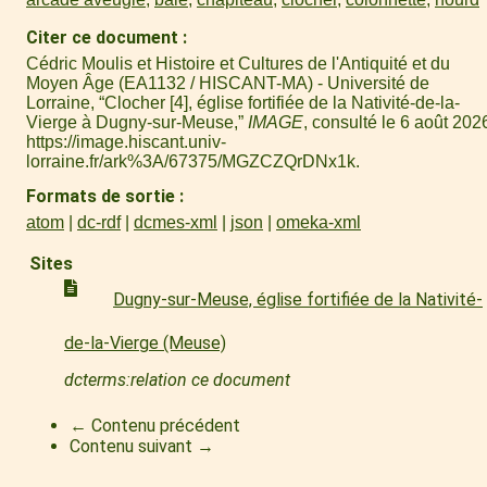
Citer ce document
Cédric Moulis et Histoire et Cultures de l'Antiquité et du
Moyen Âge (EA1132 / HISCANT-MA) - Université de
Lorraine, “Clocher [4], église fortifiée de la Nativité-de-la-
Vierge à Dugny-sur-Meuse,”
IMAGE
, consulté le 6 août 202
https://image.hiscant.univ-
lorraine.fr/ark%3A/67375/MGZCZQrDNx1k
.
Formats de sortie
atom
dc-rdf
dcmes-xml
json
omeka-xml
Sites
Dugny-sur-Meuse, église fortifiée de la Nativité-
de-la-Vierge (Meuse)
dcterms:relation ce document
← Contenu précédent
Contenu suivant →