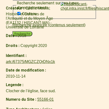
Recherche seulement sur ces types
d'enregistrements :
Créateur
Cédric Moulis
Contenu
Histoire et Cultures de
l'Antiquité et du Moyen Âge
(EA1132 / HISCANT-MA) -
Recherche avancée (contenus seulement)
Université de Lorraine
Recherche
Date
2018
Droits
Copyright 2020
Identifiant
ark:/67375/MGZCZQrDNx1k
Date de modification
2010-11-14
Legende
Clocher de l’église, face sud.
Numero du Site
55166-01