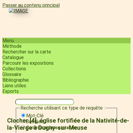
Passer au contenu principal
Menu
Méthode
Rechercher sur la carte
Catalogue
Parcourir les expositions
Collections
Glossaire
Bibliographie
Liens utiles
Exports
Recherche utilisant ce type de requête :
Mot-Clé
Clocher [4], église fortifiée de la Nativité-de-
Booléen
la-Vierge à Dugny-sur-Meuse
Correspondance exacte