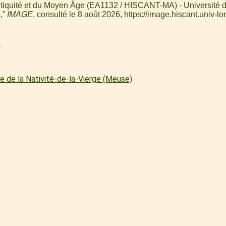
ntiquité et du Moyen Âge (EA1132 / HISCANT-MA) - Université de L
,”
IMAGE
, consulté le 8 août 2026,
https://image.hiscant.univ
l
e de la Nativité-de-la-Vierge (Meuse)