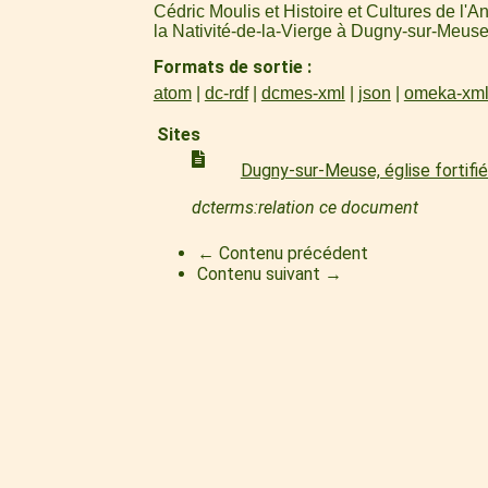
Cédric Moulis et Histoire et Cultures de l'A
la Nativité-de-la-Vierge à Dugny-sur-Meuse
Formats de sortie
atom
dc-rdf
dcmes-xml
json
omeka-xm
Sites
Dugny-sur-Meuse, église fortifié
dcterms:relation ce document
← Contenu précédent
Contenu suivant →