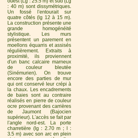
ouest (Lg : 25.5 m) et sud (Lg
: 40 m) sont dissymétriques.
Un fossé l'entourait sur
quatre côtés (lg 12 à 15 m).
La construction présente une
grande homogénéité
stylistique. Les murs
présentent un parement en
moellons équarris et assisés
régulièrement. Extraits à
proximité, ils proviennent
d'un banc calcaire marneux
de couleur bleutée
(Sinémurien). On trouve
encore des parties de mur
qui ont conservé leur crépi à
la chaux. Les encadrements
de baies sont au contraire
réalisés en pierre de couleur
ocre provenant des carrières
de Jaumont (Bajocien
supérieur). L'accès se fait par
l'angle nord-est. La porte
charretière (lg : 2.70 m ; l :
3.5 m) avec son arc en plein