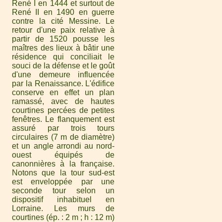
René I en 1444 et surtout de
René II en 1490 en guerre
contre la cité Messine. Le
retour d'une paix relative à
partir de 1520 pousse les
maîtres des lieux à bâtir une
résidence qui conciliait le
souci de la défense et le goût
d'une demeure influencée
par la Renaissance. L'édifice
conserve en effet un plan
ramassé, avec de hautes
courtines percées de petites
fenêtres. Le flanquement est
assuré par trois tours
circulaires (7 m de diamètre)
et un angle arrondi au nord-
ouest équipés de
canonnières à la française.
Notons que la tour sud-est
est enveloppée par une
seconde tour selon un
dispositif inhabituel en
Lorraine. Les murs de
courtines (ép. : 2 m ; h : 12 m)