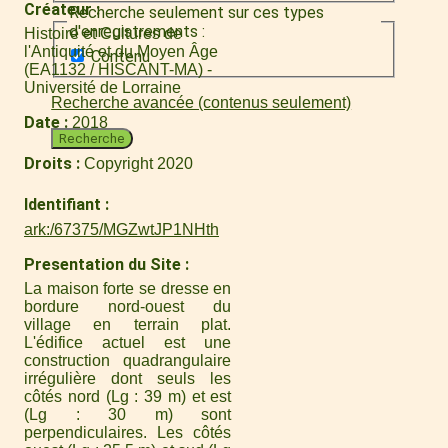
Créateur
Recherche seulement sur ces types
d'enregistrements :
Histoire et Cultures de
l'Antiquité et du Moyen Âge
Contenu
(EA1132 / HISCANT-MA) -
Université de Lorraine
Recherche avancée (contenus seulement)
Date
2018
Recherche
Droits
Copyright 2020
Identifiant
ark:/67375/MGZwtJP1NHth
Presentation du Site
La maison forte se dresse en
bordure nord-ouest du
village en terrain plat.
L'édifice actuel est une
construction quadrangulaire
irrégulière dont seuls les
côtés nord (Lg : 39 m) et est
(Lg : 30 m) sont
perpendiculaires. Les côtés