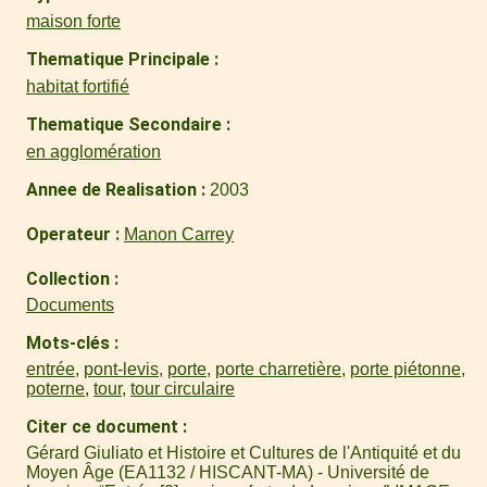
maison forte
Thematique Principale
habitat fortifié
Thematique Secondaire
en agglomération
Annee de Realisation
2003
Operateur
Manon Carrey
Collection
Documents
Mots-clés
entrée
,
pont-levis
,
porte
,
porte charretière
,
porte piétonne
,
poterne
,
tour
,
tour circulaire
Citer ce document
Gérard Giuliato et Histoire et Cultures de l'Antiquité et du
Moyen Âge (EA1132 / HISCANT-MA) - Université de