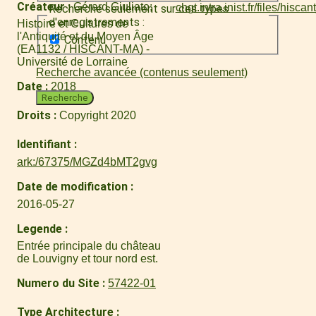
Créateur
Gérard Giuliato
Recherche seulement sur ces types
d'enregistrements :
Histoire et Cultures de
l'Antiquité et du Moyen Âge
Contenu
(EA1132 / HISCANT-MA) -
Université de Lorraine
Recherche avancée (contenus seulement)
Date
2018
Recherche
Droits
Copyright 2020
Identifiant
ark:/67375/MGZd4bMT2gvg
Date de modification
2016-05-27
Legende
Entrée principale du château
de Louvigny et tour nord est.
Numero du Site
57422-01
Type Architecture