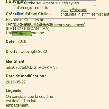
Louvigny
Recherche seulement sur ces types
d'enregistrements :
Contenu
Créateur
Gérard Giuliato
Histoire et Cultures de
l'Antiquité et du Moyen Âge
Recherche avancée (contenus seulement)
(EA1132 / HISCANT-MA) -
Université de Lorraine
Recherche
Date
2018
Droits
Copyright 2020
Identifiant
ark:/67375/MGZGnVCFKMN6
Date de modification
2016-05-27
Legende
On constate que la courtine
est dotée d'un fort
empattement.