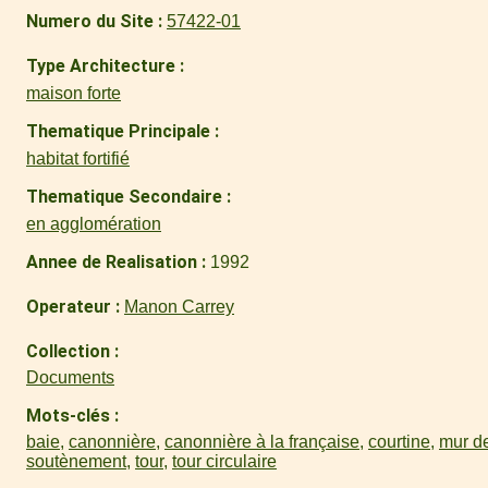
Numero du Site
57422-01
Type Architecture
maison forte
Thematique Principale
habitat fortifié
Thematique Secondaire
en agglomération
Annee de Realisation
1992
Operateur
Manon Carrey
Collection
Documents
Mots-clés
baie
,
canonnière
,
canonnière à la française
,
courtine
,
mur d
soutènement
,
tour
,
tour circulaire