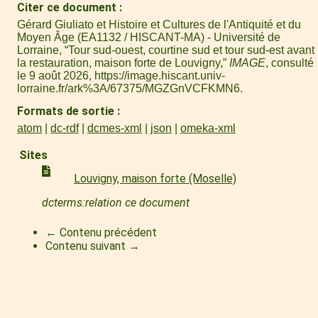
Citer ce document
Gérard Giuliato et Histoire et Cultures de l'Antiquité et du
Moyen Âge (EA1132 / HISCANT-MA) - Université de
Lorraine, “Tour sud-ouest, courtine sud et tour sud-est avant
la restauration, maison forte de Louvigny,”
IMAGE
, consulté
le 9 août 2026,
https://image.hiscant.univ-
lorraine.fr/ark%3A/67375/MGZGnVCFKMN6
.
Formats de sortie
atom
dc-rdf
dcmes-xml
json
omeka-xml
Sites
Louvigny, maison forte (Moselle)
dcterms:relation ce document
← Contenu précédent
Contenu suivant →