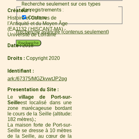
Recherche seulement sur ces types
d'enregistrements :
Créateur
Contenu
Histoire et Cultures de
l'Antiquité et du Moyen Âge
(EA1132 / HISCANT-MA) -
Recherche avancée (contenus seulement)
Université de Lorraine
Recherche
Date
2018
Droits
Copyright 2020
Identifiant
ark:/67375/MGZkvwtJP2pg
Presentation du Site
Le
village de Port-sur-
Seille
est localisé dans une
zone marécageuse bordant
le cours de la Seille (altitude:
182 mètres).
La maison forte de Port-sur-
Seille se dresse à 10 mètres
de la Seille, au cœur de la