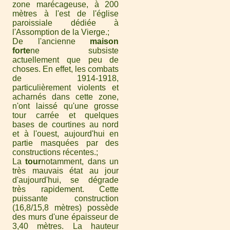
zone marécageuse, à 200
mètres à l'est de l'église
paroissiale dédiée à
l'Assomption de la Vierge.
De l'ancienne
maison
forte
ne subsiste
actuellement que peu de
choses. En effet, les combats
de 1914-1918,
particulièrement violents et
acharnés dans cette zone,
n'ont laissé qu'une grosse
tour carrée et quelques
bases de courtines au nord
et à l'ouest, aujourd'hui en
partie masquées par des
constructions récentes.
La
tour
notamment, dans un
très mauvais état au jour
d'aujourd'hui, se dégrade
très rapidement. Cette
puissante construction
(16,8/15,8 mètres) possède
des murs d'une épaisseur de
3,40 mètres. La hauteur