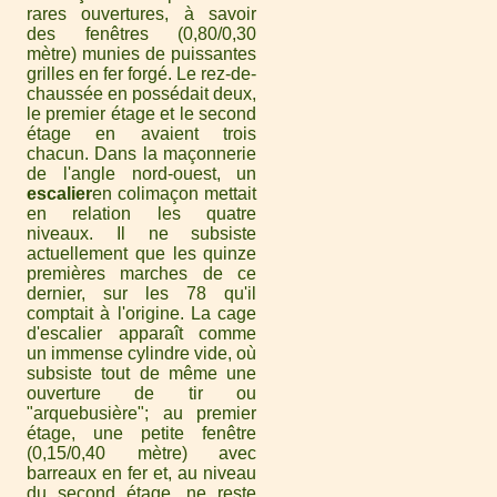
rares ouvertures, à savoir
des fenêtres (0,80/0,30
mètre) munies de puissantes
grilles en fer forgé. Le rez-de-
chaussée en possédait deux,
le premier étage et le second
étage en avaient trois
chacun. Dans la maçonnerie
de l'angle nord-ouest, un
escalier
en colimaçon mettait
en relation les quatre
niveaux. Il ne subsiste
actuellement que les quinze
premières marches de ce
dernier, sur les 78 qu'il
comptait à l'origine. La cage
d'escalier apparaît comme
un immense cylindre vide, où
subsiste tout de même une
ouverture de tir ou
"arquebusière"; au premier
étage, une petite fenêtre
(0,15/0,40 mètre) avec
barreaux en fer et, au niveau
du second étage, ne reste