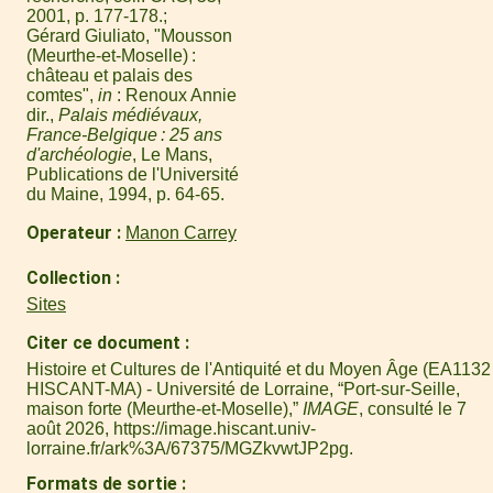
2001, p. 177-178.
Gérard Giuliato, "Mousson
(Meurthe-et-Moselle) :
château et palais des
comtes",
in
: Renoux Annie
dir.,
Palais médiévaux,
France-Belgique : 25 ans
d'archéologie
, Le Mans,
Publications de l'Université
du Maine, 1994, p. 64-65.
Operateur
Manon Carrey
Collection
Sites
Citer ce document
Histoire et Cultures de l'Antiquité et du Moyen Âge (EA1132 
HISCANT-MA) - Université de Lorraine, “Port-sur-Seille,
maison forte (Meurthe-et-Moselle),”
IMAGE
, consulté le 7
août 2026,
https://image.hiscant.univ-
lorraine.fr/ark%3A/67375/MGZkvwtJP2pg
.
Formats de sortie