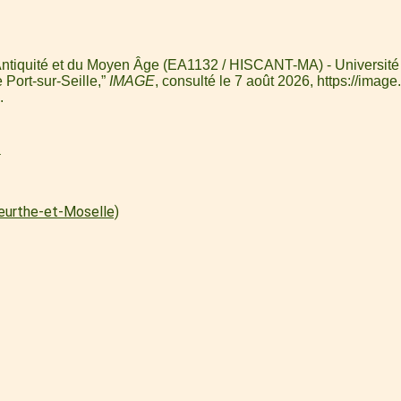
 l'Antiquité et du Moyen Âge (EA1132 / HISCANT-MA) - Université
 Port-sur-Seille,”
IMAGE
, consulté le 7 août 2026,
https://image
.
l
Meurthe-et-Moselle)