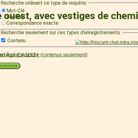
Recherche utilisant ce type de requête :
Mot-Clé
 ouest, avec vestiges de chemi
Booléen
Correspondance exacte
Recherche seulement sur ces types d'enregistrements :
Contenu
cherche avancée (contenus seulement)
oyen Âge (EA1132 /
echerche