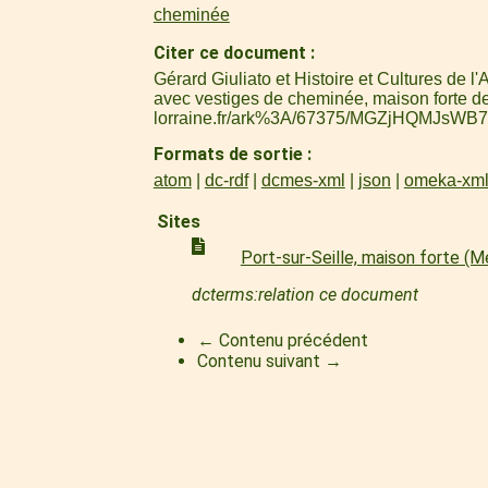
cheminée
Citer ce document
Gérard Giuliato et Histoire et Cultures de
avec vestiges de cheminée, maison forte de
lorraine.fr/ark%3A/67375/MGZjHQMJsWB7
Formats de sortie
atom
dc-rdf
dcmes-xml
json
omeka-xm
Sites
Port-sur-Seille, maison forte (
dcterms:relation ce document
← Contenu précédent
Contenu suivant →