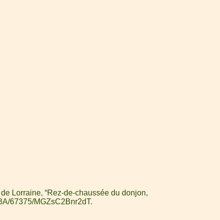
é de Lorraine, “Rez-de-chaussée du donjon,
ark%3A/67375/MGZsC2Bnr2dT
.