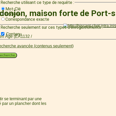
Recherche utilisant ce type de requête :
Mot-Clé
onjon, maison forte de Port-su
Booléen
Correspondance exacte
Recherche seulement sur ces types d'enregistrements :
Contenu
oyen Âge (EA1132 /
cherche avancée (contenus seulement)
echerche
tir se terminant par une
é par un plancher dont les