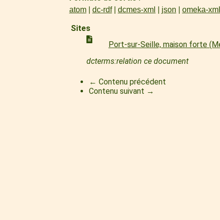
atom
dc-rdf
dcmes-xml
json
omeka-xm
Sites
Port-sur-Seille, maison forte (
dcterms:relation ce document
← Contenu précédent
Contenu suivant →