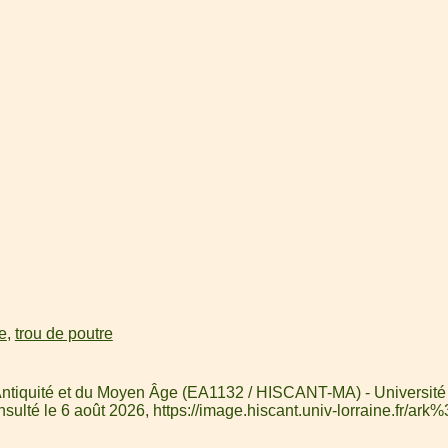
e
,
trou de poutre
 l'Antiquité et du Moyen Âge (EA1132 / HISCANT-MA) - Universit
nsulté le 6 août 2026,
https://image.hiscant.univ-lorraine.fr/