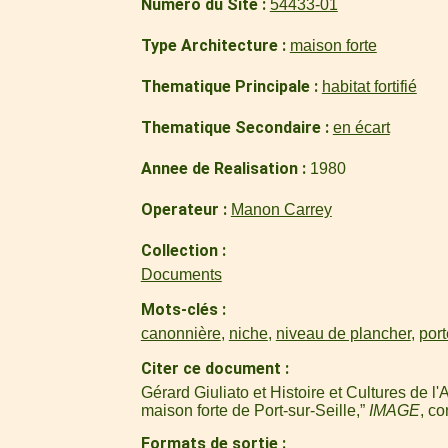
Numero du Site
54433-01
Type Architecture
maison forte
Thematique Principale
habitat fortifié
Thematique Secondaire
en écart
Annee de Realisation
1980
Operateur
Manon Carrey
Collection
Documents
Mots-clés
canonnière
,
niche
,
niveau de plancher
,
port
Citer ce document
Gérard Giuliato et Histoire et Cultures de
maison forte de Port-sur-Seille,”
IMAGE
, co
Formats de sortie