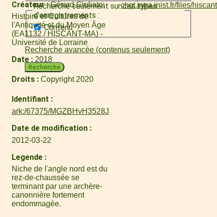
Créateur
Gérard Giuliato
Recherche seulement sur ces types
d'enregistrements :
Histoire et Cultures de
l'Antiquité et du Moyen Âge
Contenu
(EA1132 / HISCANT-MA) -
Université de Lorraine
Recherche avancée (contenus seulement)
Date
2018
Recherche
Droits
Copyright 2020
Identifiant
ark:/67375/MGZBHvH3528J
Date de modification
2012-03-22
Legende
Niche de l'angle nord est du
rez-de-chaussée se
terminant par une archère-
canonnière fortement
endommagée.