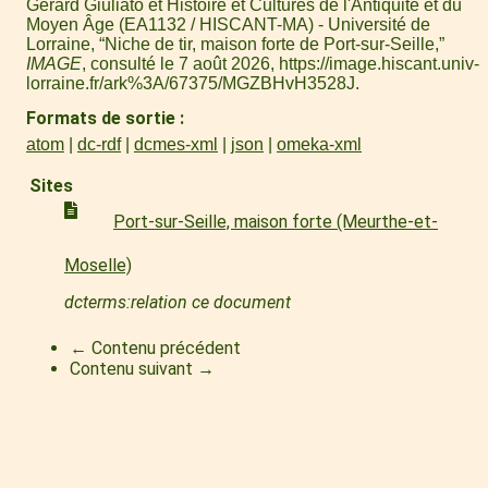
Gérard Giuliato et Histoire et Cultures de l'Antiquité et du
Moyen Âge (EA1132 / HISCANT-MA) - Université de
Lorraine, “Niche de tir, maison forte de Port-sur-Seille,”
IMAGE
, consulté le 7 août 2026,
https://image.hiscant.univ-
lorraine.fr/ark%3A/67375/MGZBHvH3528J
.
Formats de sortie
atom
dc-rdf
dcmes-xml
json
omeka-xml
Sites
Port-sur-Seille, maison forte (Meurthe-et-
Moselle)
dcterms:relation ce document
← Contenu précédent
Contenu suivant →