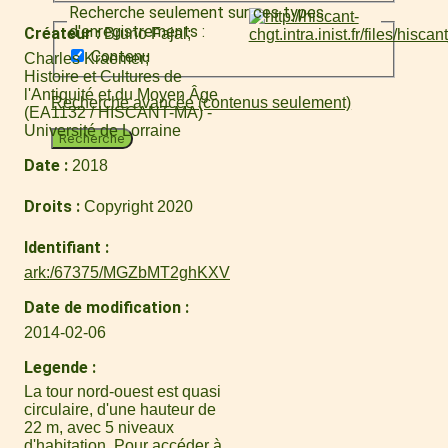
Recherche seulement sur ces types
d'enregistrements :
Créateur
Bruno Fajal
Contenu
Charles Kraemer
Histoire et Cultures de
l'Antiquité et du Moyen Âge
Recherche avancée (contenus seulement)
(EA1132 / HISCANT-MA) -
Université de Lorraine
Recherche
Date
2018
Droits
Copyright 2020
Identifiant
ark:/67375/MGZbMT2ghKXV
Date de modification
2014-02-06
Legende
La tour nord-ouest est quasi
circulaire, d'une hauteur de
22 m, avec 5 niveaux
d'habitation. Pour accéder à