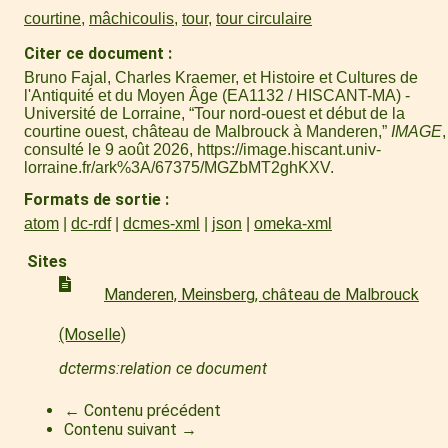
courtine
,
mâchicoulis
,
tour
,
tour circulaire
Citer ce document
Bruno Fajal, Charles Kraemer, et Histoire et Cultures de
l'Antiquité et du Moyen Âge (EA1132 / HISCANT-MA) -
Université de Lorraine, “Tour nord-ouest et début de la
courtine ouest, château de Malbrouck à Manderen,”
IMAGE
,
consulté le 9 août 2026,
https://image.hiscant.univ-
lorraine.fr/ark%3A/67375/MGZbMT2ghKXV
.
Formats de sortie
atom
dc-rdf
dcmes-xml
json
omeka-xml
Sites
Manderen, Meinsberg, château de Malbrouck
(Moselle)
dcterms:relation ce document
← Contenu précédent
Contenu suivant →