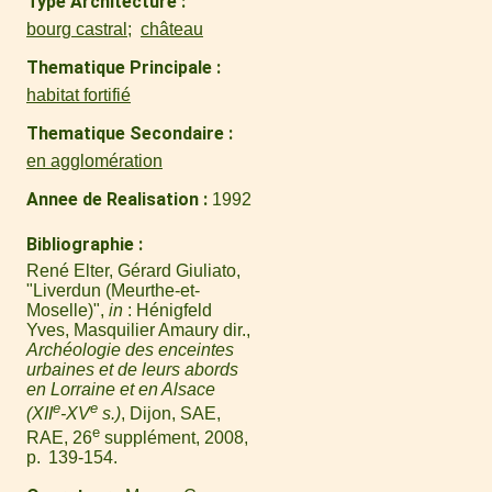
Type Architecture
bourg castral
château
Thematique Principale
habitat fortifié
Thematique Secondaire
en agglomération
Annee de Realisation
1992
Bibliographie
René Elter, Gérard Giuliato,
"Liverdun (Meurthe-et-
Moselle)",
in
: Hénigfeld
Yves, Masquilier Amaury dir.,
Archéologie des enceintes
urbaines et de leurs abords
en Lorraine et en Alsace
e
e
(XII
-XV
s.)
, Dijon, SAE,
e
RAE, 26
supplément, 2008,
p. 139-154.