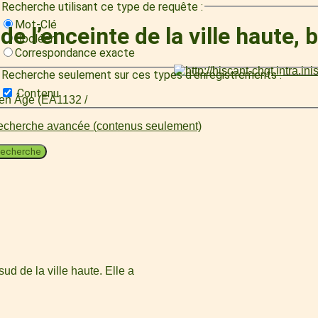
Recherche utilisant ce type de requête :
Mot-Clé
e l’enceinte de la ville haute, 
Booléen
Correspondance exacte
Recherche seulement sur ces types d'enregistrements :
Contenu
oyen Âge (EA1132 /
cherche avancée (contenus seulement)
echerche
ud de la ville haute. Elle a