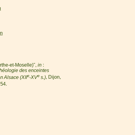
u
on
rthe-et-Moselle)",
in
:
héologie des enceintes
e
e
n Alsace (XII
-XV
s.)
, Dijon,
54.