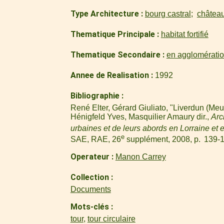
Type Architecture
bourg castral
châtea
Thematique Principale
habitat fortifié
Thematique Secondaire
en agglomérati
Annee de Realisation
1992
Bibliographie
René Elter, Gérard Giuliato, "Liverdun (Meu
Hénigfeld Yves, Masquilier Amaury dir.,
Arc
urbaines et de leurs abords en Lorraine et e
e
SAE, RAE, 26
supplément, 2008, p. 139-1
Operateur
Manon Carrey
Collection
Documents
Mots-clés
tour
,
tour circulaire