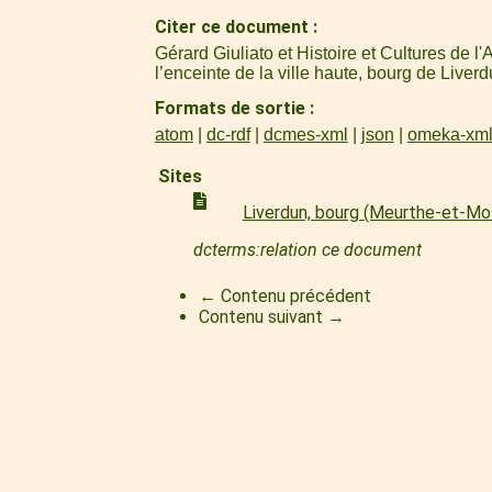
Citer ce document
Gérard Giuliato et Histoire et Cultures de
l’enceinte de la ville haute, bourg de Liver
Formats de sortie
atom
dc-rdf
dcmes-xml
json
omeka-xm
Sites
Liverdun, bourg (Meurthe-et-Mo
dcterms:relation ce document
← Contenu précédent
Contenu suivant →