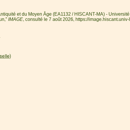
 l'Antiquité et du Moyen Âge (EA1132 / HISCANT-MA) - Université
dun,”
IMAGE
, consulté le 7 août 2026,
https://image.hiscant.uni
l
selle)