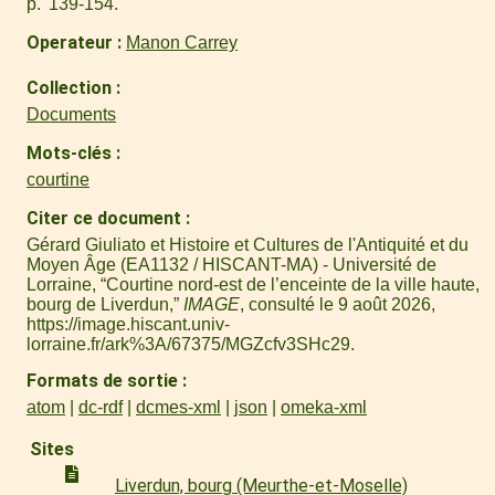
p. 139-154.
Operateur
Manon Carrey
Collection
Documents
Mots-clés
courtine
Citer ce document
Gérard Giuliato et Histoire et Cultures de l'Antiquité et du
Moyen Âge (EA1132 / HISCANT-MA) - Université de
Lorraine, “Courtine nord-est de l’enceinte de la ville haute,
bourg de Liverdun,”
IMAGE
, consulté le 9 août 2026,
https://image.hiscant.univ-
lorraine.fr/ark%3A/67375/MGZcfv3SHc29
.
Formats de sortie
atom
dc-rdf
dcmes-xml
json
omeka-xml
Sites
Liverdun, bourg (Meurthe-et-Moselle)