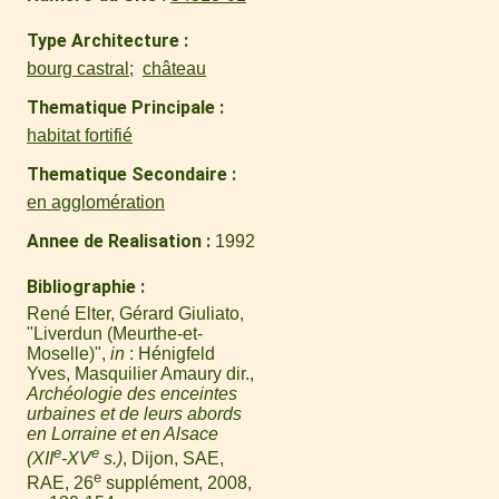
Type Architecture
bourg castral
château
Thematique Principale
habitat fortifié
Thematique Secondaire
en agglomération
Annee de Realisation
1992
Bibliographie
René Elter, Gérard Giuliato,
"Liverdun (Meurthe-et-
Moselle)",
in
: Hénigfeld
Yves, Masquilier Amaury dir.,
Archéologie des enceintes
urbaines et de leurs abords
en Lorraine et en Alsace
e
e
(XII
-XV
s.)
, Dijon, SAE,
e
RAE, 26
supplément, 2008,