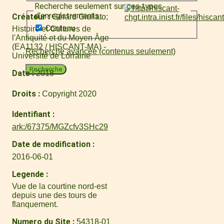
Recherche seulement sur ces types
d'enregistrements :
Créateur
Gérard Giuliato
Contenu
Histoire et Cultures de
l'Antiquité et du Moyen Âge
(EA1132 / HISCANT-MA) -
Recherche avancée (contenus seulement)
Université de Lorraine
Recherche
Date
2018
Droits
Copyright 2020
Identifiant
ark:/67375/MGZcfv3SHc29
Date de modification
2016-06-01
Legende
Vue de la courtine nord-est
depuis une des tours de
flanquement.
Numero du Site
54318-01