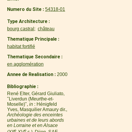
Numero du Site
54318-01
Type Architecture
bourg castral
château
Thematique Principale
habitat fortifié
Thematique Secondaire
en agglomération
Annee de Realisation
2000
Bibliographie
René Elter, Gérard Giuliato,
"Liverdun (Meurthe-et-
Moselle)",
in
: Hénigfeld
Yves, Masquilier Amaury dir.,
Archéologie des enceintes
urbaines et de leurs abords
en Lorraine et en Alsace
e
e
(XII
-XV
s.)
, Dijon, SAE,