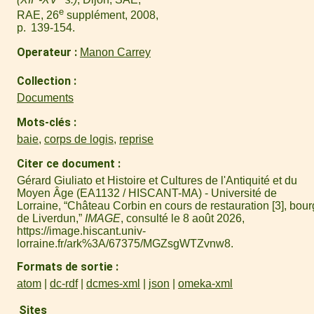
e
RAE, 26
supplément, 2008,
p. 139-154.
Operateur
Manon Carrey
Collection
Documents
Mots-clés
baie
,
corps de logis
,
reprise
Citer ce document
Gérard Giuliato et Histoire et Cultures de l'Antiquité et du
Moyen Âge (EA1132 / HISCANT-MA) - Université de
Lorraine, “Château Corbin en cours de restauration [3], bour
de Liverdun,”
IMAGE
, consulté le 8 août 2026,
https://image.hiscant.univ-
lorraine.fr/ark%3A/67375/MGZsgWTZvnw8
.
Formats de sortie
atom
dc-rdf
dcmes-xml
json
omeka-xml
Sites