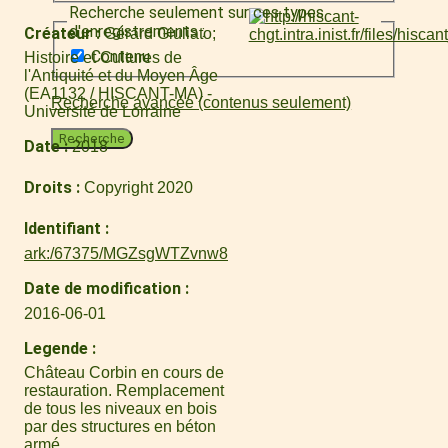
Recherche seulement sur ces types
d'enregistrements :
Créateur
Gérard Giuliato
Contenu
Histoire et Cultures de
l'Antiquité et du Moyen Âge
(EA1132 / HISCANT-MA) -
Recherche avancée (contenus seulement)
Université de Lorraine
Recherche
Date
2018
Droits
Copyright 2020
Identifiant
ark:/67375/MGZsgWTZvnw8
Date de modification
2016-06-01
Legende
Château Corbin en cours de
restauration. Remplacement
de tous les niveaux en bois
par des structures en béton
armé.