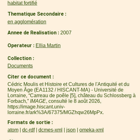
habitat fortifié
Thematique Secondaire
en agglomération
Annee de Realisation
2007
Operateur
Ellia Martin
Collection
Documents
Citer ce document
Cédric Moulis et Histoire et Cultures de l'Antiquité et du
Moyen Âge (EA1132 / HISCANT-MA) - Université de
Lorraine, “Carreau de poêle [5], château du Schlossberg à
Forbach,”
IMAGE
, consulté le 8 août 2026,
https://image.hiscant.univ-
lorraine.fr/ark%3A/67375/MGZhqw26MpPx
.
Formats de sortie
atom
dc-rdf
dcmes-xml
json
omeka-xml