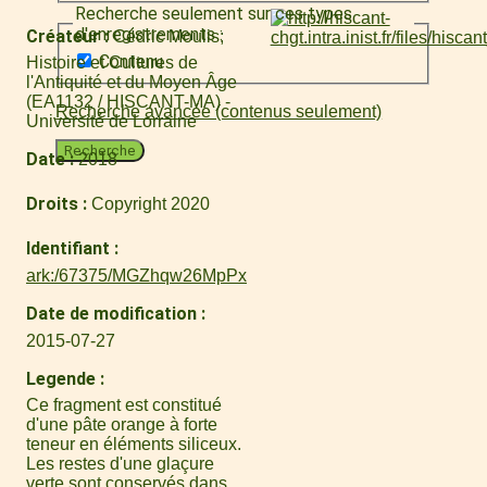
Recherche seulement sur ces types
d'enregistrements :
Créateur
Cédric Moulis
Contenu
Histoire et Cultures de
l'Antiquité et du Moyen Âge
(EA1132 / HISCANT-MA) -
Recherche avancée (contenus seulement)
Université de Lorraine
Recherche
Date
2018
Droits
Copyright 2020
Identifiant
ark:/67375/MGZhqw26MpPx
Date de modification
2015-07-27
Legende
Ce fragment est constitué
d'une pâte orange à forte
teneur en éléments siliceux.
Les restes d'une glaçure
verte sont conservés dans