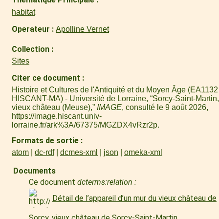
habitat
Operateur
Apolline Vernet
Collection
Sites
Citer ce document
Histoire et Cultures de l'Antiquité et du Moyen Âge (EA1132 
HISCANT-MA) - Université de Lorraine, “Sorcy-Saint-Martin,
vieux château (Meuse),”
IMAGE
, consulté le 9 août 2026,
https://image.hiscant.univ-
lorraine.fr/ark%3A/67375/MGZDX4vRzr2p
.
Formats de sortie
atom
dc-rdf
dcmes-xml
json
omeka-xml
Documents
Ce document
dcterms:relation :
Détail de l’appareil d’un mur du vieux château de
Sorcy, vieux château de Sorcy-Saint-Martin