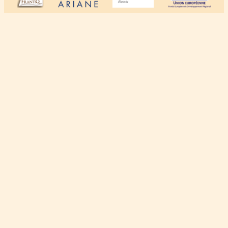
À propos
Crédits
Mentions légales
Politique de confidentialité
Le contenu de ce site est mis à disposition selon les termes de la Licence
Creative Commons Attribution - Pas d'Utilisation Commerciale - Pas de
Modification 4.0 International.