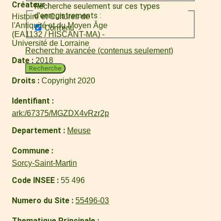
Créateur
Recherche seulement sur ces types
d'enregistrements :
Histoire et Cultures de
l'Antiquité et du Moyen Âge
Contenu
(EA1132 / HISCANT-MA) -
Université de Lorraine
Recherche avancée (contenus seulement)
Date
2018
Recherche
Droits
Copyright 2020
Identifiant
ark:/67375/MGZDX4vRzr2p
Departement
Meuse
Commune
Sorcy-Saint-Martin
Code INSEE
55 496
Numero du Site
55496-03
Thematique Principale