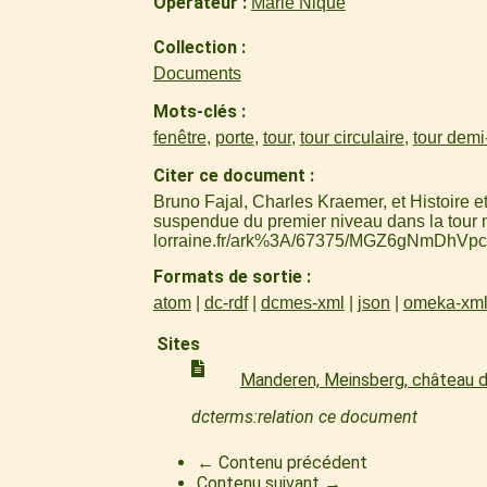
Operateur
Marie Nique
Collection
Documents
Mots-clés
fenêtre
,
porte
,
tour
,
tour circulaire
,
tour demi-
Citer ce document
Bruno Fajal, Charles Kraemer, et Histoire 
suspendue du premier niveau dans la tour
lorraine.fr/ark%3A/67375/MGZ6gNmDhVpc
Formats de sortie
atom
dc-rdf
dcmes-xml
json
omeka-xm
Sites
Manderen, Meinsberg, château d
dcterms:relation ce document
← Contenu précédent
Contenu suivant →