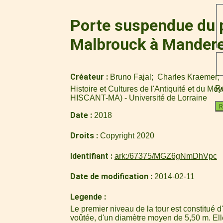
Porte suspendue du p
Malbrouck à Mander
Créateur
Bruno Fajal
Charles Kraemer
Re
Histoire et Cultures de l'Antiquité et du M
HISCANT-MA) - Université de Lorraine
R
Date
2018
Droits
Copyright 2020
Identifiant
ark:/67375/MGZ6gNmDhVpc
Date de modification
2014-02-11
Legende
Le premier niveau de la tour est constitué d'
voûtée, d'un diamètre moyen de 5,50 m. El