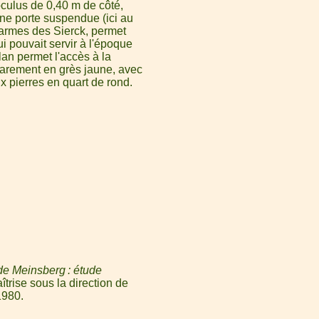
oculus de 0,40 m de côté,
e porte suspendue (ici au
 armes des Sierck, permet
i pouvait servir à l'époque
an permet l'accès à la
parement en grès jaune, avec
 pierres en quart de rond.
de Meinsberg : étude
trise sous la direction de
1980.