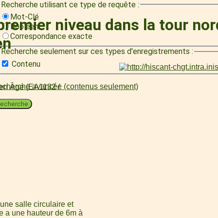
Recherche utilisant ce type de requête :
Mot-Clé
remier niveau dans la tour nor
Booléen
Correspondance exacte
en
Recherche seulement sur ces types d'enregistrements :
Contenu
cherche avancée (contenus seulement)
oyen Âge (EA1132 /
echerche
une salle circulaire et
le a une hauteur de 6m à