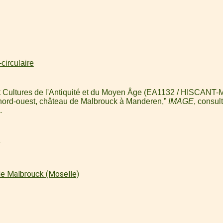
circulaire
et Cultures de l'Antiquité et du Moyen Âge (EA1132 / HISCANT-MA
 nord-ouest, château de Malbrouck à Manderen,”
IMAGE
, consul
.
l
e Malbrouck (Moselle)