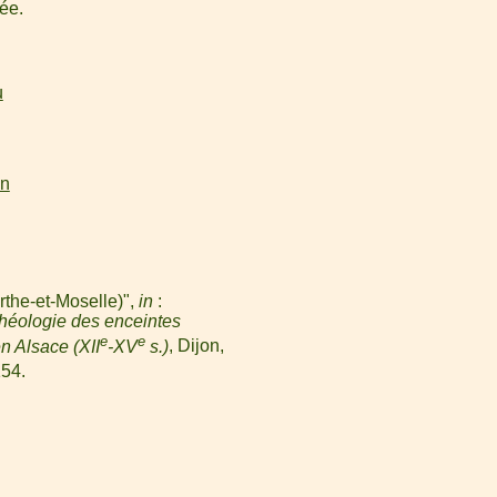
ée.
u
on
rthe-et-Moselle)",
in
:
héologie des enceintes
e
e
n Alsace (XII
-XV
s.)
, Dijon,
54.