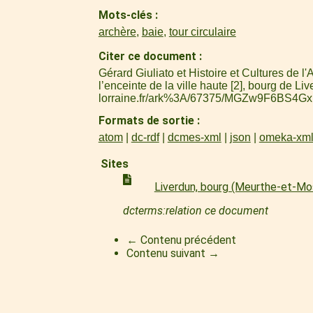
Mots-clés
archère
,
baie
,
tour circulaire
Citer ce document
Gérard Giuliato et Histoire et Cultures de 
l’enceinte de la ville haute [2], bourg de Li
lorraine.fr/ark%3A/67375/MGZw9F6BS4Gx
Formats de sortie
atom
dc-rdf
dcmes-xml
json
omeka-xm
Sites
Liverdun, bourg (Meurthe-et-Mo
dcterms:relation ce document
← Contenu précédent
Contenu suivant →