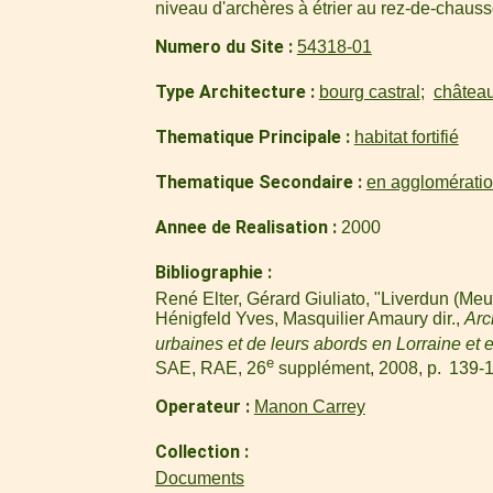
niveau d'archères à étrier au rez-de-chauss
Numero du Site
54318-01
Type Architecture
bourg castral
châtea
Thematique Principale
habitat fortifié
Thematique Secondaire
en agglomérati
Annee de Realisation
2000
Bibliographie
René Elter, Gérard Giuliato, "Liverdun (Meu
Hénigfeld Yves, Masquilier Amaury dir.,
Arc
urbaines et de leurs abords en Lorraine et e
e
SAE, RAE, 26
supplément, 2008, p. 139-1
Operateur
Manon Carrey
Collection
Documents