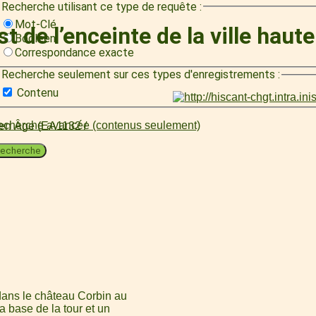
Recherche utilisant ce type de requête :
Mot-Clé
 de l’enceinte de la ville haute
Booléen
Correspondance exacte
Recherche seulement sur ces types d'enregistrements :
Contenu
cherche avancée (contenus seulement)
oyen Âge (EA1132 /
echerche
 dans le château Corbin au
 base de la tour et un