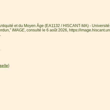
l'Antiquité et du Moyen Âge (EA1132 / HISCANT-MA) - Université
verdun,”
IMAGE
, consulté le 6 août 2026,
https://image.hiscant.un
.
l
selle)