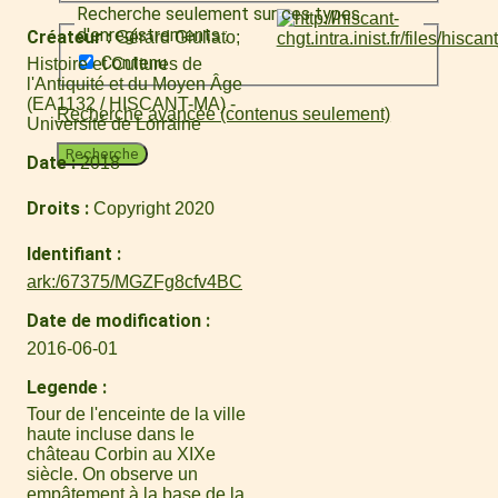
Recherche seulement sur ces types
d'enregistrements :
Créateur
Gérard Giuliato
Contenu
Histoire et Cultures de
l'Antiquité et du Moyen Âge
(EA1132 / HISCANT-MA) -
Recherche avancée (contenus seulement)
Université de Lorraine
Recherche
Date
2018
Droits
Copyright 2020
Identifiant
ark:/67375/MGZFg8cfv4BC
Date de modification
2016-06-01
Legende
Tour de l'enceinte de la ville
haute incluse dans le
château Corbin au XIXe
siècle. On observe un
empâtement à la base de la