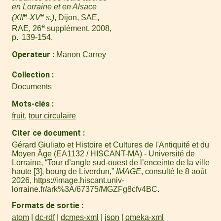
en Lorraine et en Alsace
e
e
(XII
-XV
s.)
, Dijon, SAE,
e
RAE, 26
supplément, 2008,
p. 139-154.
Operateur
Manon Carrey
Collection
Documents
Mots-clés
fruit
,
tour circulaire
Citer ce document
Gérard Giuliato et Histoire et Cultures de l'Antiquité et du
Moyen Âge (EA1132 / HISCANT-MA) - Université de
Lorraine, “Tour d’angle sud-ouest de l’enceinte de la ville
haute [3], bourg de Liverdun,”
IMAGE
, consulté le 8 août
2026,
https://image.hiscant.univ-
lorraine.fr/ark%3A/67375/MGZFg8cfv4BC
.
Formats de sortie
atom
dc-rdf
dcmes-xml
json
omeka-xml