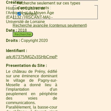
Créateur
Recherche seulement sur ces types
d'enregistrements :
Histoire et Cultures de
l'Antiquité et du Moyen Âge
Contenu
(EA1132 / HISCANT-MA) -
Université de Lorraine
Recherche avancée (contenus seulement)
Date
2018
Recherche
Droits
Copyright 2020
Identifiant
ark:/67375/MGZv3SHbCmpP
Presentation du Site
Le château de Prény, édifié
sur une éminence dominant
le village de Pagny-sur-
Moselle a donné lieu à
l'implantation d'un
peuplement en périphérie
des voies de
communications.
Parallèlement, la basse-cour