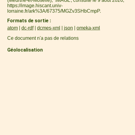
(Meurthe-et-Moselle),”
IMAGE
, consulté le 9 août 2026,
https://image.hiscant.univ-
lorraine.fr/ark%3A/67375/MGZv3SHbCmpP
.
Formats de sortie
atom
dc-rdf
dcmes-xml
json
omeka-xml
Ce document n'a pas de relations
Géolocalisation