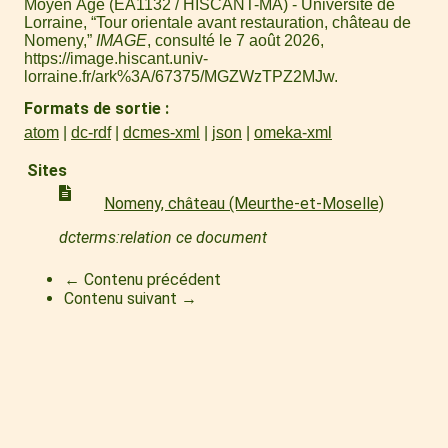
Moyen Âge (EA1132 / HISCANT-MA) - Université de
Lorraine, “Tour orientale avant restauration, château de
Nomeny,”
IMAGE
, consulté le 7 août 2026,
https://image.hiscant.univ-
lorraine.fr/ark%3A/67375/MGZWzTPZ2MJw
.
Formats de sortie
atom
dc-rdf
dcmes-xml
json
omeka-xml
Sites
Nomeny, château (Meurthe-et-Moselle)
dcterms:relation ce document
← Contenu précédent
Contenu suivant →