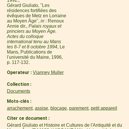
1992.
Gérard Giuliato, "Les
résidences fortifiées des
évêques de Metz en Lorraine
au Moyen Âge",
in
: Renoux
Annie dir.,
Palais royaux et
princiers au Moyen Âge.
Actes du colloque
international tenu au Mans
les 6-7 et 8 octobre 1994
, Le
Mans, Publications de
l'université du Maine, 1996,
p. 117-132.
Operateur
Vianney Muller
Collection
Documents
Mots-clés
arrachement
,
assise
,
blocage
,
parement
,
petit appareil
Citer ce document
Gérard Giuliato et Histoire et Cultures de l'Antiquité et du