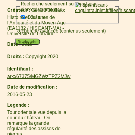
Recherche seulement sur ces types
d'enregistrements :
Créateur
Gérard Giuliato
Contenu
Histoire et Cultures de
l'Antiquité et du Moyen Âge
(EA1132 / HISCANT-MA) -
Recherche avancée (contenus seulement)
Université de Lorraine
Recherche
Date
2018
Droits
Copyright 2020
Identifiant
ark:/67375/MGZWzTPZ2MJw
Date de modification
2016-05-23
Legende
Tour orientale vue depuis la
cour du château. On
remarque la grande
régularité des assises de
pierres.