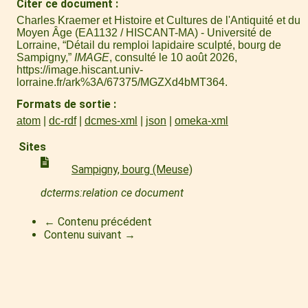
Citer ce document
Charles Kraemer et Histoire et Cultures de l'Antiquité et du
Moyen Âge (EA1132 / HISCANT-MA) - Université de
Lorraine, “Détail du remploi lapidaire sculpté, bourg de
Sampigny,”
IMAGE
, consulté le 10 août 2026,
https://image.hiscant.univ-
lorraine.fr/ark%3A/67375/MGZXd4bMT364
.
Formats de sortie
atom
dc-rdf
dcmes-xml
json
omeka-xml
Sites
Sampigny, bourg (Meuse)
dcterms:relation ce document
← Contenu précédent
Contenu suivant →