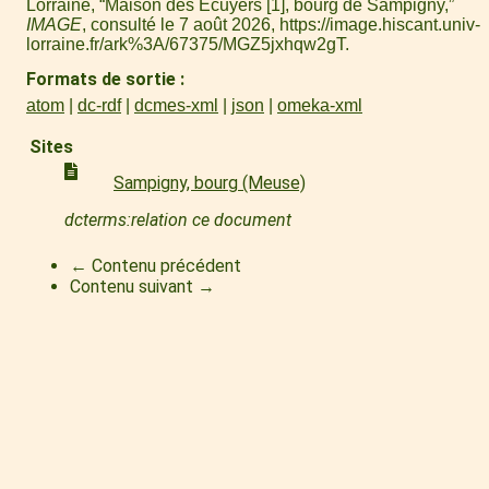
Lorraine, “Maison des Écuyers [1], bourg de Sampigny,”
IMAGE
, consulté le 7 août 2026,
https://image.hiscant.univ-
lorraine.fr/ark%3A/67375/MGZ5jxhqw2gT
.
Formats de sortie
atom
dc-rdf
dcmes-xml
json
omeka-xml
Sites
Sampigny, bourg (Meuse)
dcterms:relation ce document
← Contenu précédent
Contenu suivant →