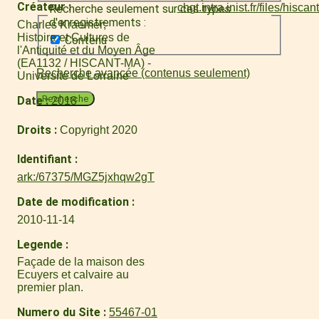
Créateur
Recherche seulement sur ces types
d'enregistrements :
Charles Kraemer
Histoire et Cultures de
Contenu
l'Antiquité et du Moyen Âge
(EA1132 / HISCANT-MA) -
Recherche avancée (contenus seulement)
Université de Lorraine
Recherche
Date
2018
Droits
Copyright 2020
Identifiant
ark:/67375/MGZ5jxhqw2gT
Date de modification
2010-11-14
Legende
Façade de la maison des
Ecuyers et calvaire au
premier plan.
Numero du Site
55467-01