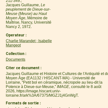
211-349.
Jacques Guillaume,
Le
peuplement de Dieue-sur-
Meuse (Meuse) au Haut
Moyen Âge
, Mémoire de
Maîtrise, Nancy, Université
Nancy 2, 1972.
Operateur
Charlie Marandet ; Isabelle
Mangeot
Collection
Documents
Citer ce document
Jacques Guillaume et Histoire et Cultures de l'Antiquité et d
Moyen Âge (EA1132 / HISCANT-MA) - Université de
Lorraine, “Petit bol en céramique, nécropole au lieu-dit la
Potence à Dieue-sur-Meuse,”
IMAGE
, consulté le 8 août
2026,
https://image.hiscant.univ-
lorraine.fr/ark%3A/67375/MGZJ1j4GnWgT
.
Formats de sortie