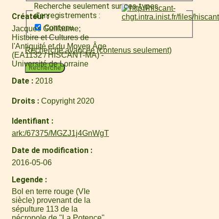
Recherche seulement sur ces types
d'enregistrements :
Créateur
Contenu
Jacques Guillaume
Histoire et Cultures de
l'Antiquité et du Moyen Âge
Recherche avancée (contenus seulement)
(EA1132 / HISCANT-MA) -
Université de Lorraine
Recherche
Date
2018
Droits
Copyright 2020
Identifiant
ark:/67375/MGZJ1j4GnWgT
Date de modification
2016-05-06
Legende
Bol en terre rouge (VIe
siècle) provenant de la
sépulture 113 de la
nécropole de "La Potence".