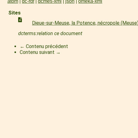
atom
dc-rdf
dcmes-xml
json
omeka-xml
Sites
Dieue-sur-Meuse, la Potence, nécropole (Meuse
dcterms:relation ce document
← Contenu précédent
Contenu suivant →