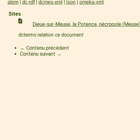
atom
dc-rdf
dcmes-xml
json
omeka-xml
Sites
Dieue-sur-Meuse, la Potence, nécropole (Meuse
dcterms:relation ce document
← Contenu précédent
Contenu suivant →