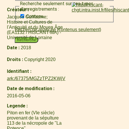
Recherche seulement sur ces types
d'enregistrements :
Créateur
Contenu
Jacques Guillaume
Histoire et Cultures de
l'Antiquité et du Moyen Âge
Recherche avancée (contenus seulement)
(EA1132 / HISCANT-MA) -
Université de Lorraine
Recherche
Date
2018
Droits
Copyright 2020
Identifiant
ark:/67375/MGZzTPZ2KWjV
Date de modification
2016-05-06
Legende
Piton en fer (VIe siècle)
provenant de la sépulture
113 de la nécropole de "La
Potence".