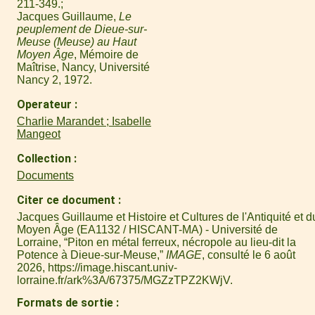
211-349.
Jacques Guillaume,
Le
peuplement de Dieue-sur-
Meuse (Meuse) au Haut
Moyen Âge
, Mémoire de
Maîtrise, Nancy, Université
Nancy 2, 1972.
Operateur
Charlie Marandet ; Isabelle
Mangeot
Collection
Documents
Citer ce document
Jacques Guillaume et Histoire et Cultures de l'Antiquité et d
Moyen Âge (EA1132 / HISCANT-MA) - Université de
Lorraine, “Piton en métal ferreux, nécropole au lieu-dit la
Potence à Dieue-sur-Meuse,”
IMAGE
, consulté le 6 août
2026,
https://image.hiscant.univ-
lorraine.fr/ark%3A/67375/MGZzTPZ2KWjV
.
Formats de sortie