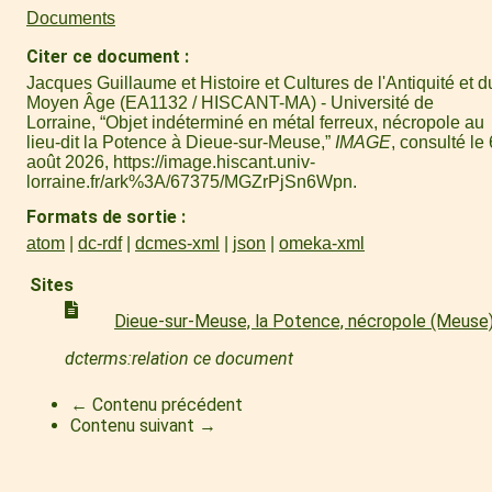
Documents
Citer ce document
Jacques Guillaume et Histoire et Cultures de l'Antiquité et d
Moyen Âge (EA1132 / HISCANT-MA) - Université de
Lorraine, “Objet indéterminé en métal ferreux, nécropole au
lieu-dit la Potence à Dieue-sur-Meuse,”
IMAGE
, consulté le 
août 2026,
https://image.hiscant.univ-
lorraine.fr/ark%3A/67375/MGZrPjSn6Wpn
.
Formats de sortie
atom
dc-rdf
dcmes-xml
json
omeka-xml
Sites
Dieue-sur-Meuse, la Potence, nécropole (Meuse
dcterms:relation ce document
← Contenu précédent
Contenu suivant →