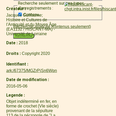
Recherche seulement sur ces types
d'enregistrements :
Créateur
Contenu
Jacques Guillaume
Histoire et Cultures de
l'Antiquité et du Moyen Âge
Recherche avancée (contenus seulement)
(EA1132 / HISCANT-MA) -
Université de Lorraine
Recherche
Date
2018
Droits
Copyright 2020
Identifiant
ark:/67375/MGZrPjSn6Wpn
Date de modification
2016-05-06
Legende
Objet indéterminé en fer, en
forme de crochet (VIe siècle)
provenant de la sépulture
113 de la nécropole de "La