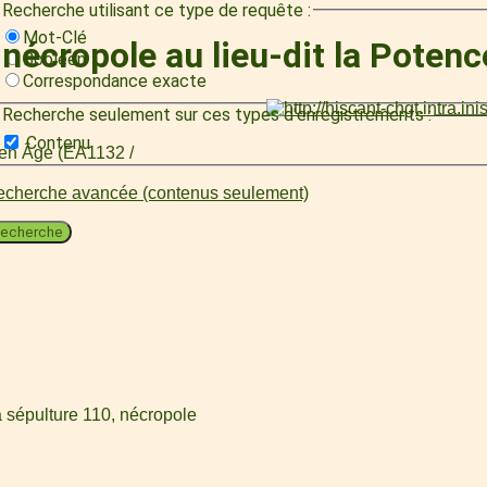
Recherche utilisant ce type de requête :
Mot-Clé
nécropole au lieu-dit la Poten
Booléen
Correspondance exacte
Recherche seulement sur ces types d'enregistrements :
Contenu
oyen Âge (EA1132 /
cherche avancée (contenus seulement)
echerche
a sépulture 110, nécropole