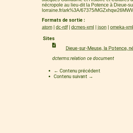
nécropole au lieu-dit la Potence à Dieue-s
lorraine.fr/ark%3A/67375/MGZxhqw26MW
Formats de sortie
atom
dc-rdf
dcmes-xml
json
omeka-xm
Sites
Dieue-sur-Meuse, la Potence, n
dcterms:relation ce document
← Contenu précédent
Contenu suivant →