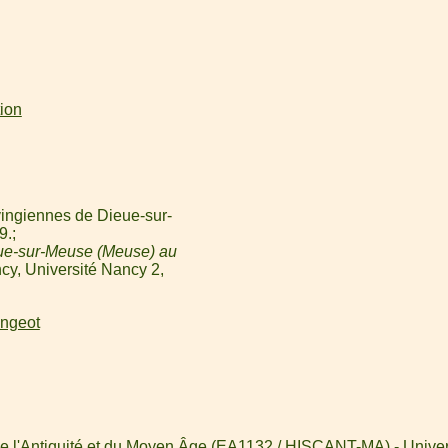
tion
ingiennes de Dieue-sur-
9.
ue-sur-Meuse (Meuse) au
cy, Université Nancy 2,
angeot
de l'Antiquité et du Moyen Âge (EA1132 / HISCANT-MA) - Univer