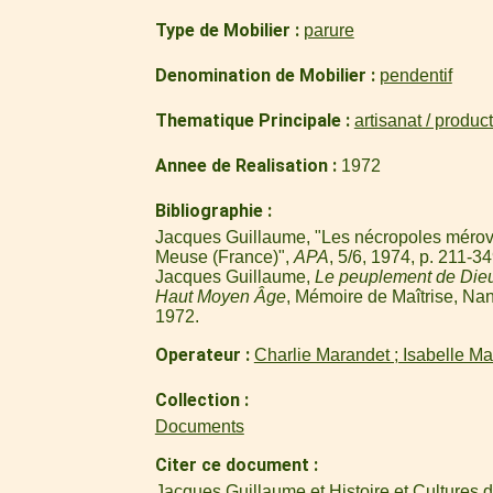
Type de Mobilier
parure
Denomination de Mobilier
pendentif
Thematique Principale
artisanat / produc
Annee de Realisation
1972
Bibliographie
Jacques Guillaume, "Les nécropoles mérov
Meuse (France)",
APA
, 5/6, 1974, p. 211-34
Jacques Guillaume,
Le peuplement de Die
Haut Moyen Âge
, Mémoire de Maîtrise, Nan
1972.
Operateur
Charlie Marandet ; Isabelle M
Collection
Documents
Citer ce document
Jacques Guillaume et Histoire et Cultures 