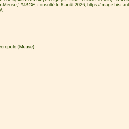
ur-Meuse,”
IMAGE
, consulté le 6 août 2026,
https://image.hiscant
W
.
l
écropole (Meuse)