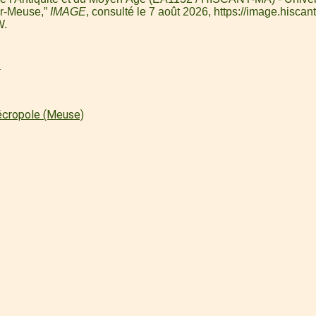
ur-Meuse,”
IMAGE
, consulté le 7 août 2026,
https://image.hiscant
W
.
l
écropole (Meuse)