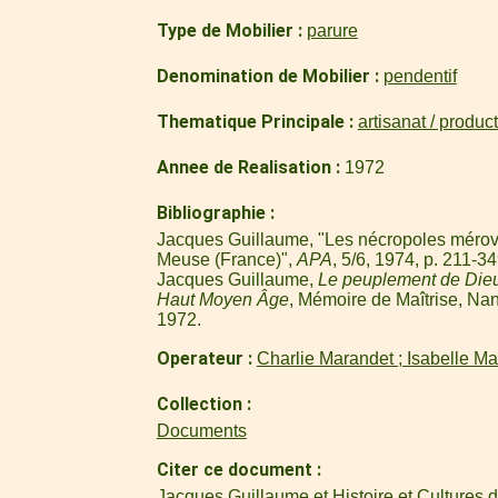
Type de Mobilier
parure
Denomination de Mobilier
pendentif
Thematique Principale
artisanat / produc
Annee de Realisation
1972
Bibliographie
Jacques Guillaume, "Les nécropoles mérov
Meuse (France)",
APA
, 5/6, 1974, p. 211-34
Jacques Guillaume,
Le peuplement de Die
Haut Moyen Âge
, Mémoire de Maîtrise, Nan
1972.
Operateur
Charlie Marandet ; Isabelle M
Collection
Documents
Citer ce document
Jacques Guillaume et Histoire et Cultures 