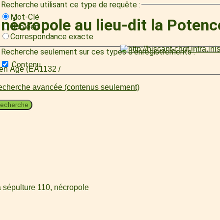
Recherche utilisant ce type de requête :
Mot-Clé
nécropole au lieu-dit la Poten
Booléen
Correspondance exacte
Recherche seulement sur ces types d'enregistrements :
Contenu
oyen Âge (EA1132 /
cherche avancée (contenus seulement)
echerche
a sépulture 110, nécropole