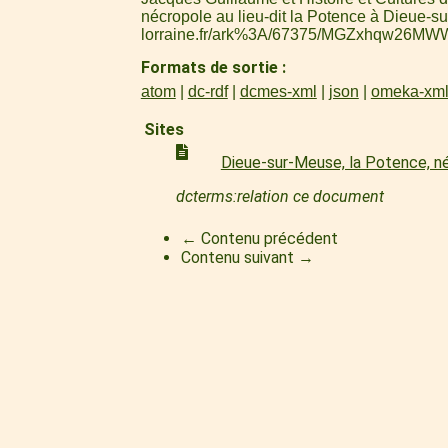
nécropole au lieu-dit la Potence à Dieue-s
lorraine.fr/ark%3A/67375/MGZxhqw26MW
Formats de sortie
atom
dc-rdf
dcmes-xml
json
omeka-xm
Sites
Dieue-sur-Meuse, la Potence, n
dcterms:relation ce document
← Contenu précédent
Contenu suivant →