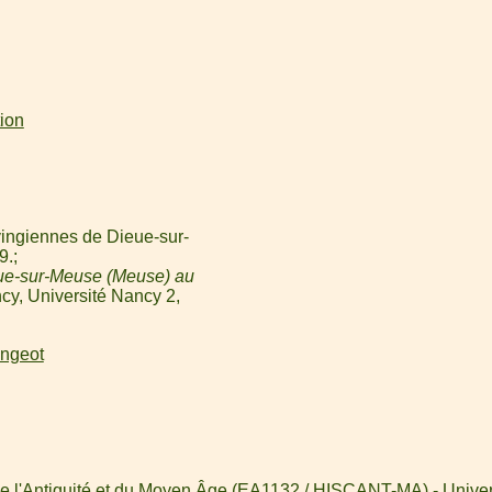
tion
ingiennes de Dieue-sur-
9.
ue-sur-Meuse (Meuse) au
cy, Université Nancy 2,
angeot
de l'Antiquité et du Moyen Âge (EA1132 / HISCANT-MA) - Univer