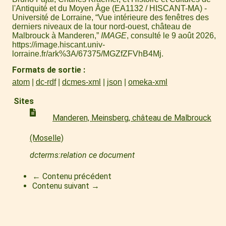
l'Antiquité et du Moyen Âge (EA1132 / HISCANT-MA) -
Université de Lorraine, “Vue intérieure des fenêtres des
derniers niveaux de la tour nord-ouest, château de
Malbrouck à Manderen,”
IMAGE
, consulté le 9 août 2026,
https://image.hiscant.univ-
lorraine.fr/ark%3A/67375/MGZfZFVhB4Mj
.
Formats de sortie
atom
dc-rdf
dcmes-xml
json
omeka-xml
Sites
Manderen, Meinsberg, château de Malbrouck
(Moselle)
dcterms:relation ce document
← Contenu précédent
Contenu suivant →