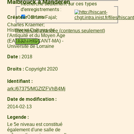
Malbrouck à Manderen
Recherche seulement sur ces types
d'enregistrements :
Contenu
Créateur
Bruno Fajal
Charles Kraemer
Histoire et Cultures de
Recherche avancée (contenus seulement)
l'Antiquité et du Moyen Âge
(EA1132 / HISCANT-MA) -
Recherche
Université de Lorraine
Date
2018
Droits
Copyright 2020
Identifiant
ark:/67375/MGZfZFVhB4Mj
Date de modification
2014-02-13
Legende
Le 5e niveau est constitué
également d'une salle de