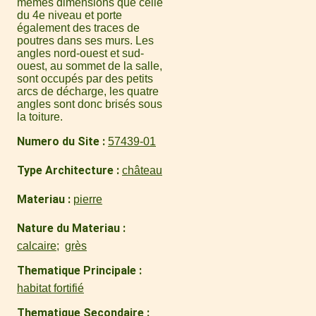
mêmes dimensions que celle
du 4e niveau et porte
également des traces de
poutres dans ses murs. Les
angles nord-ouest et sud-
ouest, au sommet de la salle,
sont occupés par des petits
arcs de décharge, les quatre
angles sont donc brisés sous
la toiture.
Numero du Site
57439-01
Type Architecture
château
Materiau
pierre
Nature du Materiau
calcaire
grès
Thematique Principale
habitat fortifié
Thematique Secondaire