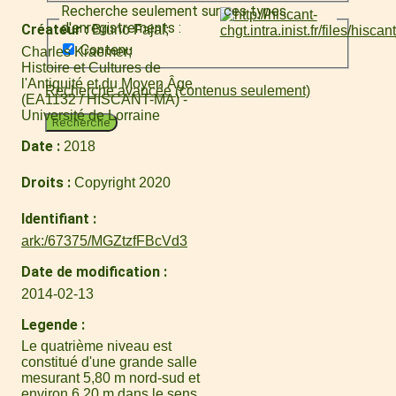
Recherche seulement sur ces types
d'enregistrements :
Créateur
Bruno Fajal
Contenu
Charles Kraemer
Histoire et Cultures de
l'Antiquité et du Moyen Âge
Recherche avancée (contenus seulement)
(EA1132 / HISCANT-MA) -
Université de Lorraine
Recherche
Date
2018
Droits
Copyright 2020
Identifiant
ark:/67375/MGZtzfFBcVd3
Date de modification
2014-02-13
Legende
Le quatrième niveau est
constitué d'une grande salle
mesurant 5,80 m nord-sud et
environ 6,20 m dans le sens