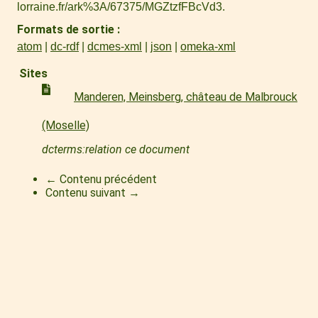
lorraine.fr/ark%3A/67375/MGZtzfFBcVd3
.
Formats de sortie
atom
dc-rdf
dcmes-xml
json
omeka-xml
Sites
Manderen, Meinsberg, château de Malbrouck
(Moselle)
dcterms:relation ce document
← Contenu précédent
Contenu suivant →