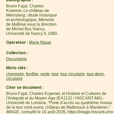
Bruno Fajal, Charles
Kraemer,
Le château de
Meinsberg : étude historique
et archéologique
, Mémoire
de Maîtrise sous la direction
de Michel Bur, Nancy,
Université de Nancy II, 1980.
Operateur
Marie Nique
Collection
Documents
Mots-clés
cheminée
,
fenêtre
,
porte
,
tour
,
tour circulaire
,
tour demi-
circulaire
Citer ce document
Bruno Fajal, Charles Kraemer, et Histoire et Cultures de
l'Antiquité et du Moyen Âge (EA1132 / HISCANT-MA) -
Université de Lorraine, “Porte d’accès au quatrième niveau
de la tour nord-ouest, château de Malbrouck à Manderen,”
IMAGE
, consulté le 10 août 2026,
https://image.hiscant.univ