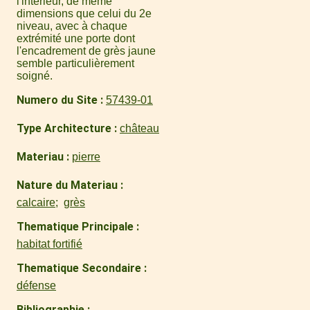
l'intérieur, de même
dimensions que celui du 2e
niveau, avec à chaque
extrémité une porte dont
l'encadrement de grès jaune
semble particulièrement
soigné.
Numero du Site
57439-01
Type Architecture
château
Materiau
pierre
Nature du Materiau
calcaire
grès
Thematique Principale
habitat fortifié
Thematique Secondaire
défense
Bibliographie