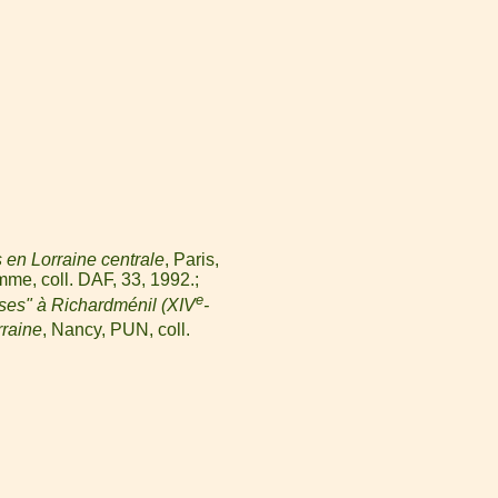
 en Lorraine centrale
, Paris,
mme, coll. DAF, 33, 1992.
e
ses" à Richardménil (XIV
-
rraine
, Nancy, PUN, coll.