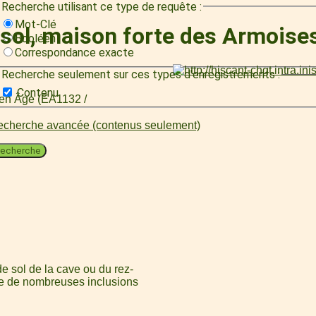
Recherche utilisant ce type de requête :
Mot-Clé
e sol, maison forte des Armoise
Booléen
Correspondance exacte
Recherche seulement sur ces types d'enregistrements :
Contenu
oyen Âge (EA1132 /
cherche avancée (contenus seulement)
echerche
de sol de la cave ou du rez-
te de nombreuses inclusions