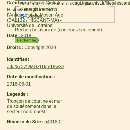
Créateur
Gérard Giuliato
Recherche seulement sur ces types
d'enregistrements :
Histoire et Cultures de
l'Antiquité et du Moyen Âge
Contenu
(EA1132 / HISCANT-MA) -
Université de Lorraine
Recherche avancée (contenus seulement)
Date
2018
Recherche
Droits
Copyright 2020
Identifiant
ark:/67375/MGZtTkm18wXz
Date de modification
2016-06-01
Legende
Tronçon de courtine et mur
de soutènement dans le
secteur nord-ouest.
Numero du Site
54318-01