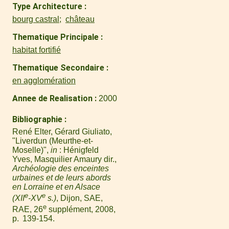
Type Architecture
bourg castral
château
Thematique Principale
habitat fortifié
Thematique Secondaire
en agglomération
Annee de Realisation
2000
Bibliographie
René Elter, Gérard Giuliato,
"Liverdun (Meurthe-et-
Moselle)",
in
: Hénigfeld
Yves, Masquilier Amaury dir.,
Archéologie des enceintes
urbaines et de leurs abords
en Lorraine et en Alsace
e
e
(XII
-XV
s.)
, Dijon, SAE,
e
RAE, 26
supplément, 2008,
p. 139-154.