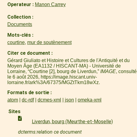
Operateur
Manon Carrey
Collection
Documents
Mots-clés
courtine
,
mur de soutènement
Citer ce document
Gérard Giuliato et Histoire et Cultures de l'Antiquité et du
Moyen Âge (EA1132 / HISCANT-MA) - Université de
Lorraine, “Courtine [2], bourg de Liverdun,”
IMAGE
, consulté
le 6 août 2026,
https://image.hiscant.univ-
lorraine.fr/ark%3A/67375/MGZtTkm18wXz
.
Formats de sortie
atom
dc-rdf
dcmes-xml
json
omeka-xml
Sites
Liverdun, bourg (Meurthe-et-Moselle)
dcterms:relation ce document