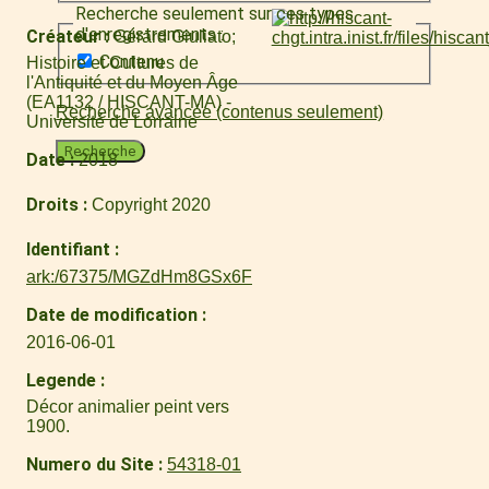
Recherche seulement sur ces types
d'enregistrements :
Créateur
Gérard Giuliato
Contenu
Histoire et Cultures de
l'Antiquité et du Moyen Âge
(EA1132 / HISCANT-MA) -
Recherche avancée (contenus seulement)
Université de Lorraine
Recherche
Date
2018
Droits
Copyright 2020
Identifiant
ark:/67375/MGZdHm8GSx6F
Date de modification
2016-06-01
Legende
Décor animalier peint vers
1900.
Numero du Site
54318-01