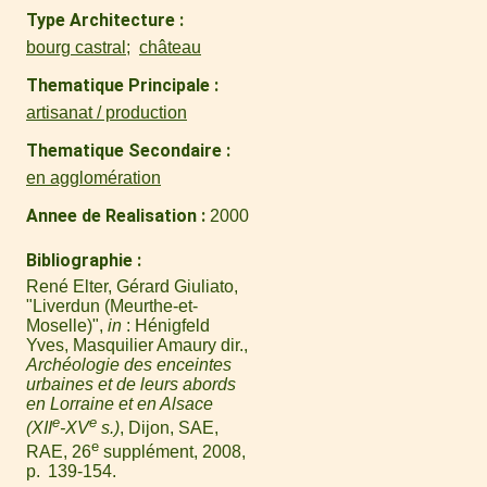
Type Architecture
bourg castral
château
Thematique Principale
artisanat / production
Thematique Secondaire
en agglomération
Annee de Realisation
2000
Bibliographie
René Elter, Gérard Giuliato,
"Liverdun (Meurthe-et-
Moselle)",
in
: Hénigfeld
Yves, Masquilier Amaury dir.,
Archéologie des enceintes
urbaines et de leurs abords
en Lorraine et en Alsace
e
e
(XII
-XV
s.)
, Dijon, SAE,
e
RAE, 26
supplément, 2008,
p. 139-154.