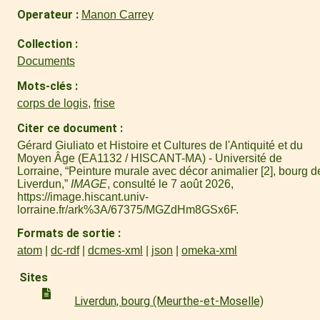
Operateur
Manon Carrey
Collection
Documents
Mots-clés
corps de logis
,
frise
Citer ce document
Gérard Giuliato et Histoire et Cultures de l'Antiquité et du
Moyen Âge (EA1132 / HISCANT-MA) - Université de
Lorraine, “Peinture murale avec décor animalier [2], bourg d
Liverdun,”
IMAGE
, consulté le 7 août 2026,
https://image.hiscant.univ-
lorraine.fr/ark%3A/67375/MGZdHm8GSx6F
.
Formats de sortie
atom
dc-rdf
dcmes-xml
json
omeka-xml
Sites
Liverdun, bourg (Meurthe-et-Moselle)