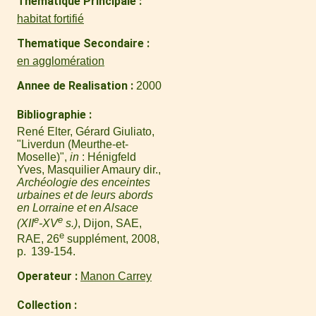
Thematique Principale
habitat fortifié
Thematique Secondaire
en agglomération
Annee de Realisation
2000
Bibliographie
René Elter, Gérard Giuliato,
"Liverdun (Meurthe-et-
Moselle)",
in
: Hénigfeld
Yves, Masquilier Amaury dir.,
Archéologie des enceintes
urbaines et de leurs abords
en Lorraine et en Alsace
e
e
(XII
-XV
s.)
, Dijon, SAE,
e
RAE, 26
supplément, 2008,
p. 139-154.
Operateur
Manon Carrey
Collection