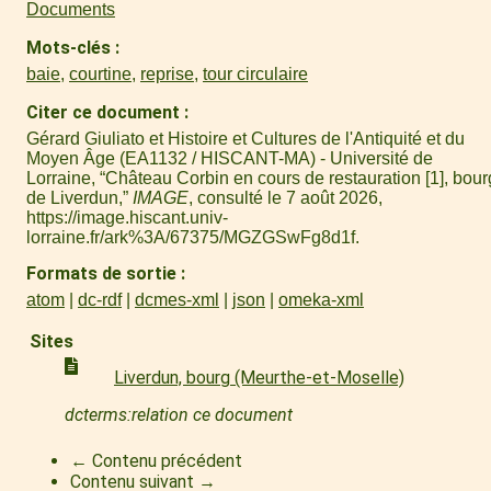
Documents
Mots-clés
baie
,
courtine
,
reprise
,
tour circulaire
Citer ce document
Gérard Giuliato et Histoire et Cultures de l'Antiquité et du
Moyen Âge (EA1132 / HISCANT-MA) - Université de
Lorraine, “Château Corbin en cours de restauration [1], bour
de Liverdun,”
IMAGE
, consulté le 7 août 2026,
https://image.hiscant.univ-
lorraine.fr/ark%3A/67375/MGZGSwFg8d1f
.
Formats de sortie
atom
dc-rdf
dcmes-xml
json
omeka-xml
Sites
Liverdun, bourg (Meurthe-et-Moselle)
dcterms:relation ce document
← Contenu précédent
Contenu suivant →