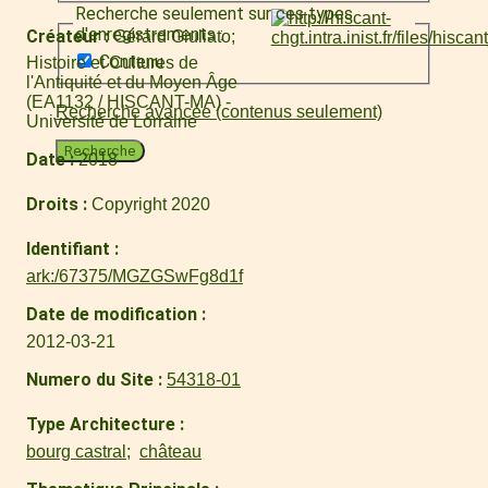
Recherche seulement sur ces types
d'enregistrements :
Créateur
Gérard Giuliato
Contenu
Histoire et Cultures de
l'Antiquité et du Moyen Âge
(EA1132 / HISCANT-MA) -
Recherche avancée (contenus seulement)
Université de Lorraine
Recherche
Date
2018
Droits
Copyright 2020
Identifiant
ark:/67375/MGZGSwFg8d1f
Date de modification
2012-03-21
Numero du Site
54318-01
Type Architecture
bourg castral
château