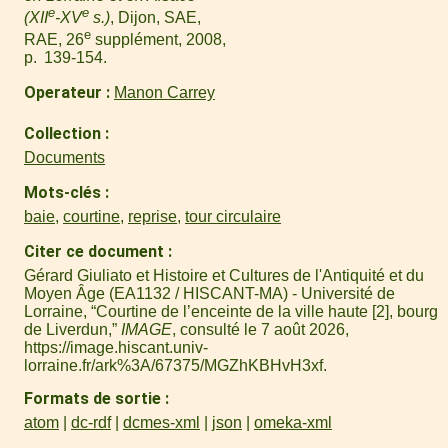
e
e
(XII
-XV
s.)
, Dijon, SAE,
e
RAE, 26
supplément, 2008,
p. 139-154.
Operateur
Manon Carrey
Collection
Documents
Mots-clés
baie
,
courtine
,
reprise
,
tour circulaire
Citer ce document
Gérard Giuliato et Histoire et Cultures de l'Antiquité et du
Moyen Âge (EA1132 / HISCANT-MA) - Université de
Lorraine, “Courtine de l’enceinte de la ville haute [2], bourg
de Liverdun,”
IMAGE
, consulté le 7 août 2026,
https://image.hiscant.univ-
lorraine.fr/ark%3A/67375/MGZhKBHvH3xf
.
Formats de sortie
atom
dc-rdf
dcmes-xml
json
omeka-xml