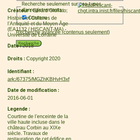
Recherche seulement sur ces types
d'enregistrements :
Créateur
Gérard Giuliato
Contenu
Histoire et Cultures de
l'Antiquité et du Moyen Âge
(EA1132 / HISCANT-MA) -
Recherche avancée (contenus seulement)
Université de Lorraine
Recherche
Date
2018
Droits
Copyright 2020
Identifiant
ark:/67375/MGZhKBHvH3xf
Date de modification
2016-06-01
Legende
Courtine de l'enceinte de la
ville haute incluse dans le
château Corbin au XIXe
siècle. Travaux de
restauration de cet édifice en