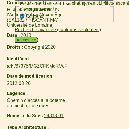
Créateur
Gérard Giuliato
Recherche seulement sur ces types
d'enregistrements :
Histoire et Cultures de
l'Antiquité et du Moyen Âge
Contenu
(EA1132 / HISCANT-MA) -
Université de Lorraine
Recherche avancée (contenus seulement)
Date
2018
Recherche
Droits
Copyright 2020
Identifiant
ark:/67375/MGZCFKMdRVcF
Date de modification
2012-03-20
Legende
Chemin d'accès à la poterne
du moulin, côté ouest.
Numero du Site
54318-01
Type Architecture