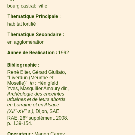
bourg castral
ville
Thematique Principale
habitat fortifié
Thematique Secondaire
en agglomération
Annee de Realisation
1992
Bibliographie
René Elter, Gérard Giuliato,
"Liverdun (Meurthe-et-
Moselle)",
in
: Hénigfeld
Yves, Masquilier Amaury dir.,
Archéologie des enceintes
urbaines et de leurs abords
en Lorraine et en Alsace
e
e
(XII
-XV
s.)
, Dijon, SAE,
e
RAE, 26
supplément, 2008,
p. 139-154.
Operateur
Manon Carrey