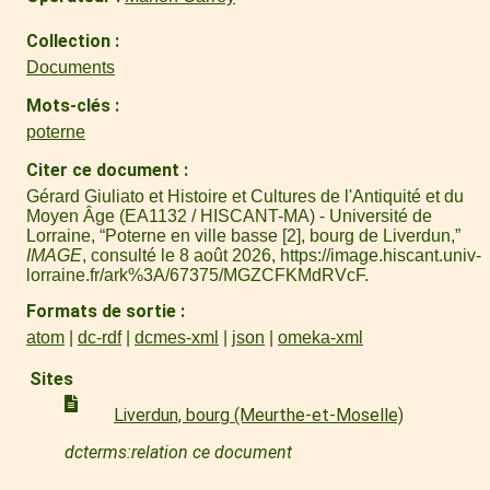
Collection
Documents
Mots-clés
poterne
Citer ce document
Gérard Giuliato et Histoire et Cultures de l'Antiquité et du
Moyen Âge (EA1132 / HISCANT-MA) - Université de
Lorraine, “Poterne en ville basse [2], bourg de Liverdun,”
IMAGE
, consulté le 8 août 2026,
https://image.hiscant.univ-
lorraine.fr/ark%3A/67375/MGZCFKMdRVcF
.
Formats de sortie
atom
dc-rdf
dcmes-xml
json
omeka-xml
Sites
Liverdun, bourg (Meurthe-et-Moselle)
dcterms:relation ce document