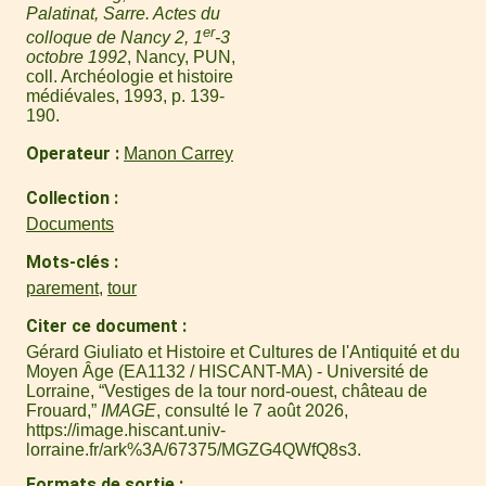
Palatinat, Sarre. Actes du
er
colloque de Nancy 2, 1
-3
octobre 1992
, Nancy, PUN,
coll. Archéologie et histoire
médiévales, 1993, p. 139-
190.
Operateur
Manon Carrey
Collection
Documents
Mots-clés
parement
,
tour
Citer ce document
Gérard Giuliato et Histoire et Cultures de l'Antiquité et du
Moyen Âge (EA1132 / HISCANT-MA) - Université de
Lorraine, “Vestiges de la tour nord-ouest, château de
Frouard,”
IMAGE
, consulté le 7 août 2026,
https://image.hiscant.univ-
lorraine.fr/ark%3A/67375/MGZG4QWfQ8s3
.
Formats de sortie