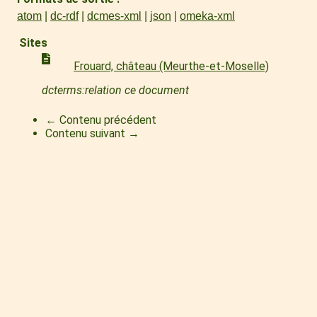
atom
dc-rdf
dcmes-xml
json
omeka-xml
Sites
Frouard, château (Meurthe-et-Moselle)
dcterms:relation ce document
← Contenu précédent
Contenu suivant →