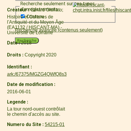
Recherche seulement sur ces types
d'enregistrements :
Créateur
Gérard Giuliato
Contenu
Histoire et Cultures de
l'Antiquité et du Moyen Âge
(EA1132 / HISCANT-MA) -
Recherche avancée (contenus seulement)
Université de Lorraine
Recherche
Date
2018
Droits
Copyright 2020
Identifiant
ark:/67375/MGZG4QWfQ8s3
Date de modification
2016-06-01
Legende
La tour nord-ouest contrôlait
le chemin d'accès au site.
Numero du Site
54215-01