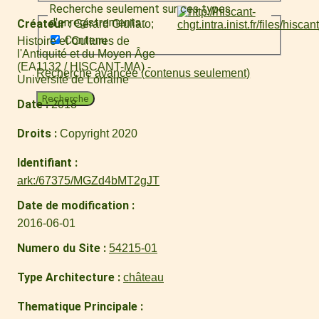
Recherche seulement sur ces types
d'enregistrements :
Créateur
Gérard Giuliato
Contenu
Histoire et Cultures de
l'Antiquité et du Moyen Âge
(EA1132 / HISCANT-MA) -
Recherche avancée (contenus seulement)
Université de Lorraine
Recherche
Date
2018
Droits
Copyright 2020
Identifiant
ark:/67375/MGZd4bMT2gJT
Date de modification
2016-06-01
Numero du Site
54215-01
Type Architecture
château
Thematique Principale