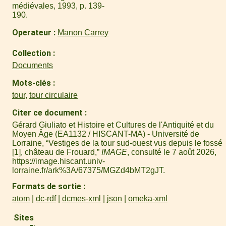
médiévales, 1993, p. 139-
190.
Operateur
Manon Carrey
Collection
Documents
Mots-clés
tour
,
tour circulaire
Citer ce document
Gérard Giuliato et Histoire et Cultures de l'Antiquité et du
Moyen Âge (EA1132 / HISCANT-MA) - Université de
Lorraine, “Vestiges de la tour sud-ouest vus depuis le fossé
[1], château de Frouard,”
IMAGE
, consulté le 7 août 2026,
https://image.hiscant.univ-
lorraine.fr/ark%3A/67375/MGZd4bMT2gJT
.
Formats de sortie
atom
dc-rdf
dcmes-xml
json
omeka-xml
Sites