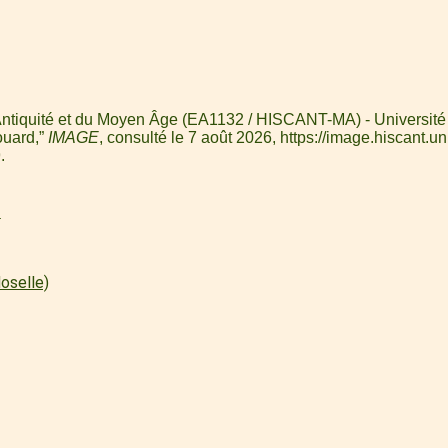
l'Antiquité et du Moyen Âge (EA1132 / HISCANT-MA) - Université 
ouard,”
IMAGE
, consulté le 7 août 2026,
https://image.hiscant.un
9
.
l
oselle)