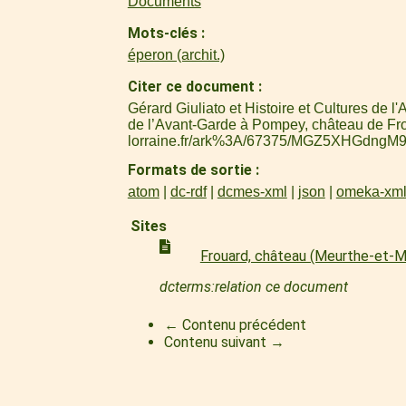
Documents
Mots-clés
éperon (archit.)
Citer ce document
Gérard Giuliato et Histoire et Cultures de 
de l’Avant-Garde à Pompey, château de Fr
lorraine.fr/ark%3A/67375/MGZ5XHGdngM
Formats de sortie
atom
dc-rdf
dcmes-xml
json
omeka-xm
Sites
Frouard, château (Meurthe-et-M
dcterms:relation ce document
← Contenu précédent
Contenu suivant →