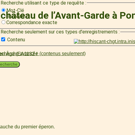
Recherche utilisant ce type de requête :
Mot-Clé
e château de l’Avant-Garde à P
Booléen
Correspondance exacte
Recherche seulement sur ces types d'enregistrements :
Contenu
cherche avancée (contenus seulement)
oyen Âge (EA1132 /
echerche
gauche du premier éperon.