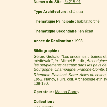
Numero du Site
54215-01
Type Architecture
château
Thematique Principale
habitat fortifié
Thematique Secondaire
en écart
Annee de Realisation
1998
Bibliographie
Gérard Giuliato, "Les enceintes urbaines et
médiévale",
in
: Michel Bur dir.,
Aux origine
les peuplements castraux dans les pays de 
Bourgogne, Champagne, Franche-Comté, L
Rhénanie-Palatinat, Sarre. Actes du colloq
1992
, Nancy, PUN, coll. Archéologie et his
139-190.
Operateur
Manon Carrey
Collection