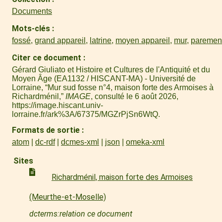
Documents
Mots-clés
fossé
,
grand appareil
,
latrine
,
moyen appareil
,
mur
,
paremen
Citer ce document
Gérard Giuliato et Histoire et Cultures de l'Antiquité et du
Moyen Âge (EA1132 / HISCANT-MA) - Université de
Lorraine, “Mur sud fosse n°4, maison forte des Armoises à
Richardménil,”
IMAGE
, consulté le 6 août 2026,
https://image.hiscant.univ-
lorraine.fr/ark%3A/67375/MGZrPjSn6WtQ
.
Formats de sortie
atom
dc-rdf
dcmes-xml
json
omeka-xml
Sites
Richardménil, maison forte des Armoises
(Meurthe-et-Moselle)
dcterms:relation ce document