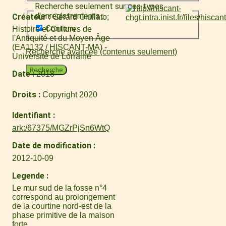
Recherche seulement sur ces types
d'enregistrements :
Créateur
Gérard Giuliato
Contenu
Histoire et Cultures de
l'Antiquité et du Moyen Âge
(EA1132 / HISCANT-MA) -
Recherche avancée (contenus seulement)
Université de Lorraine
Recherche
Date
2018
Droits
Copyright 2020
Identifiant
ark:/67375/MGZrPjSn6WtQ
Date de modification
2012-10-09
Legende
Le mur sud de la fosse n°4
correspond au prolongement
de la courtine nord-est de la
phase primitive de la maison
forte.