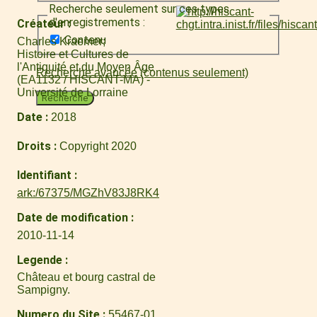
Recherche seulement sur ces types
d'enregistrements :
Créateur
Contenu
Charles Kraemer
Histoire et Cultures de
l'Antiquité et du Moyen Âge
Recherche avancée (contenus seulement)
(EA1132 / HISCANT-MA) -
Université de Lorraine
Recherche
Date
2018
Droits
Copyright 2020
Identifiant
ark:/67375/MGZhV83J8RK4
Date de modification
2010-11-14
Legende
Château et bourg castral de
Sampigny.
Numero du Site
55467-01