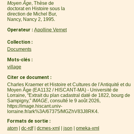
Moyen Âge
, Thèse de
doctorat en Histoire sous la
direction de Michel Bur,
Nancy, Nancy 2, 1995.
Operateur
Apolline Vernet
Collection
Documents
Mots-clés
village
Citer ce document
Charles Kraemer et Histoire et Cultures de l'Antiquité et du
Moyen Âge (EA1132 / HISCANT-MA) - Université de
Lorraine, “Extrait du plan cadastral daté de 1822, bourg de
Sampigny,”
IMAGE
, consulté le 9 août 2026,
https://image.hiscant.univ-
lorraine.fr/ark%3A/67375/MGZhV83J8RK4
.
Formats de sortie
atom
dc-rdf
dcmes-xml
json
omeka-xml