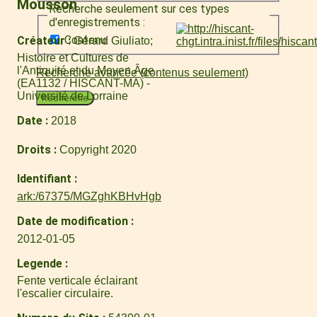
Mousson
Recherche seulement sur ces types
d'enregistrements :
Contenu
Créateur
Gérard Giuliato
Histoire et Cultures de
l'Antiquité et du Moyen Âge
Recherche avancée (contenus seulement)
(EA1132 / HISCANT-MA) -
Université de Lorraine
Recherche
Date
2018
Droits
Copyright 2020
Identifiant
ark:/67375/MGZghKBHvHgb
Date de modification
2012-01-05
Legende
Fente verticale éclairant
l'escalier circulaire.