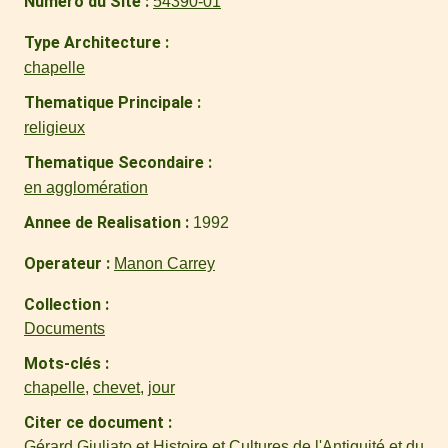
Numero du Site
54390-01
Type Architecture
chapelle
Thematique Principale
religieux
Thematique Secondaire
en agglomération
Annee de Realisation
1992
Operateur
Manon Carrey
Collection
Documents
Mots-clés
chapelle
,
chevet
,
jour
Citer ce document
Gérard Giuliato et Histoire et Cultures de l'Antiquité et du