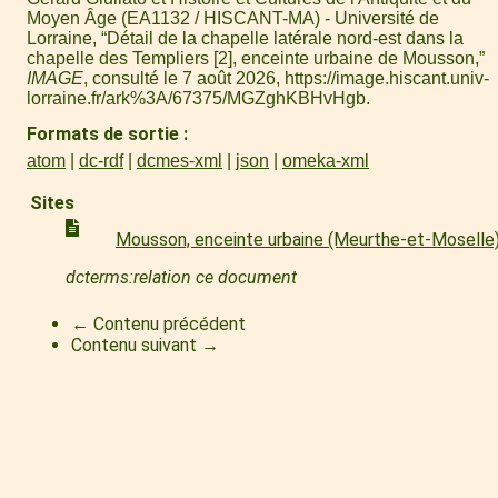
Moyen Âge (EA1132 / HISCANT-MA) - Université de
Lorraine, “Détail de la chapelle latérale nord-est dans la
chapelle des Templiers [2], enceinte urbaine de Mousson,”
IMAGE
, consulté le 7 août 2026,
https://image.hiscant.univ-
lorraine.fr/ark%3A/67375/MGZghKBHvHgb
.
Formats de sortie
atom
dc-rdf
dcmes-xml
json
omeka-xml
Sites
Mousson, enceinte urbaine (Meurthe-et-Moselle
dcterms:relation ce document
← Contenu précédent
Contenu suivant →